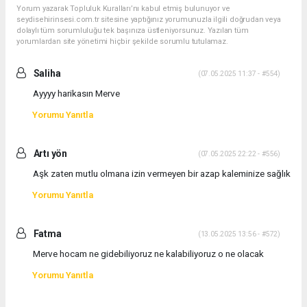
Yorum yazarak Topluluk Kuralları’nı kabul etmiş bulunuyor ve
seydisehirinsesi.com.tr sitesine yaptığınız yorumunuzla ilgili doğrudan veya
dolaylı tüm sorumluluğu tek başınıza üstleniyorsunuz. Yazılan tüm
yorumlardan site yönetimi hiçbir şekilde sorumlu tutulamaz.
Saliha
(07.05.2025 11:37 - #554)
Ayyyy harikasın Merve
Yorumu Yanıtla
Artı yön
(07.05.2025 22:22 - #556)
Aşk zaten mutlu olmana izin vermeyen bir azap kaleminize sağlık
Yorumu Yanıtla
Fatma
(13.05.2025 13:56 - #572)
Merve hocam ne gidebiliyoruz ne kalabiliyoruz o ne olacak
Yorumu Yanıtla