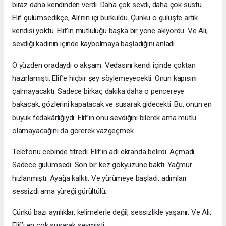
biraz daha kendinden verdi. Daha çok sevdi, daha çok sustu.
Elif gülümsedikçe, Ali’nin içi burkuldu. Çünkü o gülüşte artık
kendisi yoktu. Elif’in mutluluğu başka bir yöne akıyordu. Ve Ali,
sevdiği kadının içinde kaybolmaya başladığını anladı.
O yüzden oradaydı o akşam. Vedasını kendi içinde çoktan
hazırlamıştı. Elif’e hiçbir şey söylemeyecekti. Onun kapısını
çalmayacaktı. Sadece birkaç dakika daha o pencereye
bakacak, gözlerini kapatacak ve susarak gidecekti. Bu, onun en
büyük fedakârlığıydı. Elif’in onu sevdiğini bilerek ama mutlu
olamayacağını da görerek vazgeçmek…
Telefonu cebinde titredi. Elif’in adı ekranda belirdi. Açmadı.
Sadece gülümsedi. Son bir kez gökyüzüne baktı. Yağmur
hızlanmıştı. Ayağa kalktı. Ve yürümeye başladı, adımları
sessizdi ama yüreği gürültülü.
Çünkü bazı ayrılıklar, kelimelerle değil, sessizlikle yaşanır. Ve Ali,
Elif’i en çok susarak sevmişti.