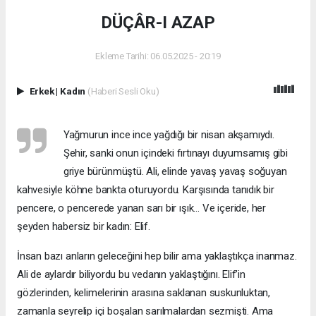
DÜÇÂR-I AZAP
Ekleme Tarihi: 06.05.2025 - 20:19
Erkek
|
Kadın
(Haberi Sesli Oku)
Yağmurun ince ince yağdığı bir nisan akşamıydı.
Şehir, sanki onun içindeki fırtınayı duyumsamış gibi
griye bürünmüştü. Ali, elinde yavaş yavaş soğuyan
kahvesiyle köhne bankta oturuyordu. Karşısında tanıdık bir
pencere, o pencerede yanan sarı bir ışık… Ve içeride, her
şeyden habersiz bir kadın: Elif.
İnsan bazı anların geleceğini hep bilir ama yaklaştıkça inanmaz.
Ali de aylardır biliyordu bu vedanın yaklaştığını. Elif’in
gözlerinden, kelimelerinin arasına saklanan suskunluktan,
zamanla seyrelip içi boşalan sarılmalardan sezmişti. Ama