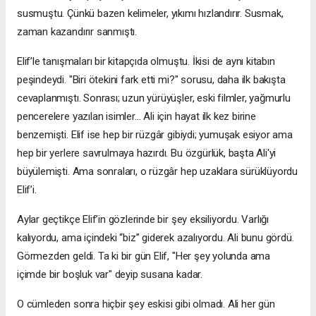
susmuştu. Çünkü bazen kelimeler, yıkımı hızlandırır. Susmak,
zaman kazandırır sanmıştı.
Elif’le tanışmaları bir kitapçıda olmuştu. İkisi de aynı kitabın
peşindeydi. "Biri ötekini fark etti mi?" sorusu, daha ilk bakışta
cevaplanmıştı. Sonrası; uzun yürüyüşler, eski filmler, yağmurlu
pencerelere yazılan isimler… Ali için hayat ilk kez birine
benzemişti. Elif ise hep bir rüzgâr gibiydi; yumuşak esiyor ama
hep bir yerlere savrulmaya hazırdı. Bu özgürlük, başta Ali'yi
büyülemişti. Ama sonraları, o rüzgâr hep uzaklara sürüklüyordu
Elif’i.
Aylar geçtikçe Elif’in gözlerinde bir şey eksiliyordu. Varlığı
kalıyordu, ama içindeki “biz” giderek azalıyordu. Ali bunu gördü.
Görmezden geldi. Ta ki bir gün Elif, "Her şey yolunda ama
içimde bir boşluk var" deyip susana kadar.
O cümleden sonra hiçbir şey eskisi gibi olmadı. Ali her gün