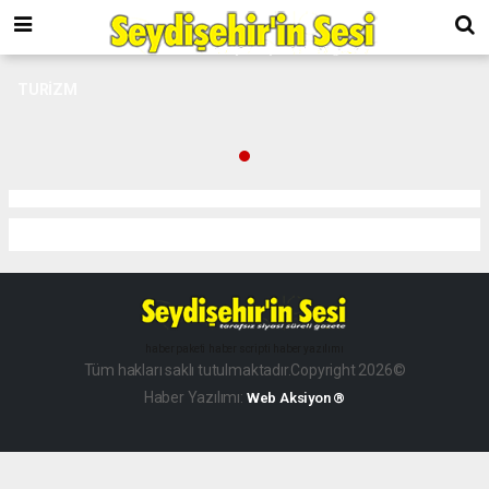
TURİZM
haber paketi
haber scripti
haber yazılımı
Tüm hakları saklı tutulmaktadır.Copyright 2026©
Haber Yazılımı:
Web Aksiyon ®