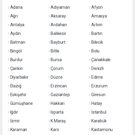
Adana
Adıyaman
Afyon
Ağrı
Aksaray
Amasya
Antalya
Ardahan
Artvin
Aydın
Balıkesir
Bartın
Batman
Bayburt
Bilecik
Bingöl
Bitlis
Bolu
Burdur
Bursa
Çanakkale
Çankırı
Çorum
Denizli
Diyarbakır
Düzce
Edirne
Elazığ
Erzincan
Erzurum
Eskişehir
Gaziantep
Giresun
Gümüşhane
Hakkari
Hatay
Iğdır
Isparta
İstanbul
İzmir
K.Maraş
Karabük
Karaman
Kars
Kastamonu