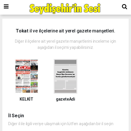
Tokat
il ve ilçelerine ait yerel gazete manşetleri.
Diğer il ilçelere ait yerel gazete manşetlerini inceleme için
aşağıdan il seçimi yapabilirsiniz.
KELKİT
gazeteAdi
İl Seçin
Diğer il ile ilgili veriye ulaşmak için lütfen aşağıdan bir il seçin