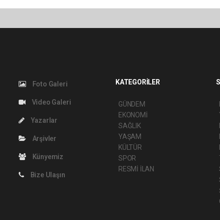
KATEGORİLER
S
Foto Galeri
Video Galeri
GÜNDEM
EKONOMİ
Yazarlar
SAĞLIK
YAŞAM
Arşivler
KÜLTÜR
Künyemiz
SPOR
RESMİ İLAN
Bize Ulaşın