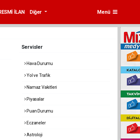
RESMİ İLAN
Diğer
Menü
Servisler
Hava Durumu
Yol ve Trafik
Namaz Vakitleri
Piyasalar
Puan Durumu
Eczaneler
Astroloji