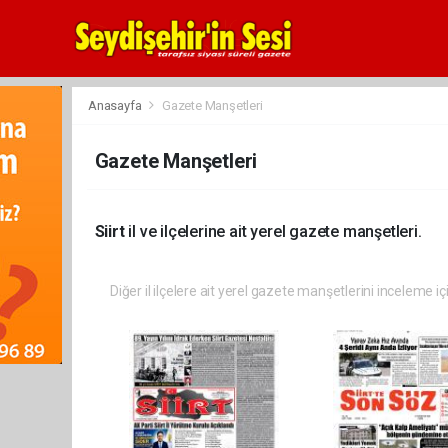
Anasayfa
Gazete Manşetleri
Gazete Manşetleri
Siirt
il ve ilçelerine ait yerel gazete manşetleri.
Diğer il ilçelere ait yerel gazete manşetlerini inceleme iç