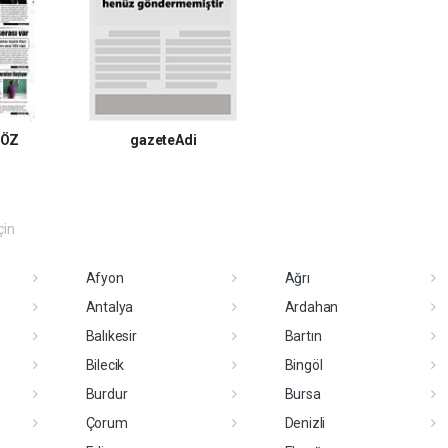
SÖZ
gazeteAdi
çin
Afyon
Ağrı
Antalya
Ardahan
Balıkesir
Bartın
Bilecik
Bingöl
Burdur
Bursa
Çorum
Denizli