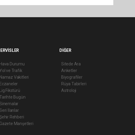
ERVİSLER
DİĞER
Hava Durumu
Sitede Ara
Yol ve Trafik
Anketler
Namaz Vakitleri
Biyografiler
Eczaneler
Rüya Tabirleri
Lig Fikstürü
Astroloji
Tarihte Bugün
Sinemalar
Seri İlanlar
Şehir Rehberi
Gazete Manşetleri