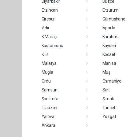
Diyarbakır
Düzce
Erzincan
Erzurum
Giresun
Gümüşhane
Iğdır
Isparta
K.Maraş
Karabük
Kastamonu
Kayseri
Kilis
Kocaeli
Malatya
Manisa
Muğla
Muş
Ordu
Osmaniye
Samsun
Siirt
Şanlıurfa
Şırnak
Trabzon
Tunceli
Yalova
Yozgat
Ankara