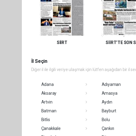
SİİRT
SİİRT’TE SON 
İl Seçin
Diğer il ile ilgili veriye ulaşmak için lütfen aşağıdan bir il se
Adana
Adıyaman
Aksaray
Amasya
Artvin
Aydın
Batman
Bayburt
Bitlis
Bolu
Çanakkale
Çankırı