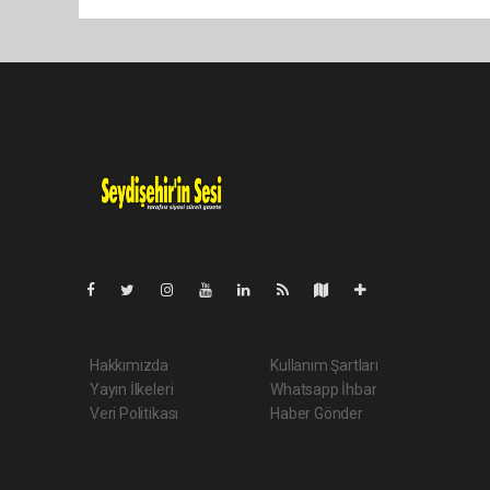
Pro-0.103
Hakkımızda
Kullanım Şartları
Yayın İlkeleri
Whatsapp İhbar
Veri Politikası
Haber Gönder