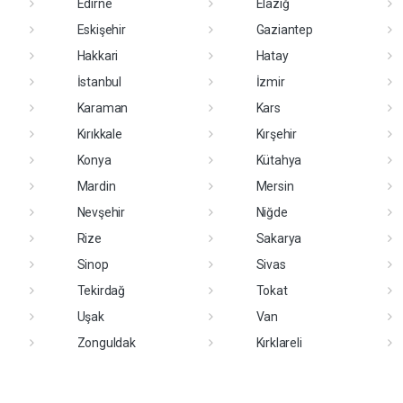
Edirne
Elazığ
Eskişehir
Gaziantep
Hakkari
Hatay
İstanbul
İzmir
Karaman
Kars
Kırıkkale
Kırşehir
Konya
Kütahya
Mardin
Mersin
Nevşehir
Niğde
Rize
Sakarya
Sinop
Sivas
Tekirdağ
Tokat
Uşak
Van
Zonguldak
Kırklareli