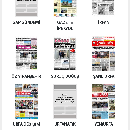
GAP GÜNDEMİ
GAZETE
İRFAN
İPEKYOL
ÖZ VİRANŞEHİR
SURUÇ DOĞUŞ
ŞANLIURFA
URFA DEĞİŞİM
URFANATİK
YENİURFA