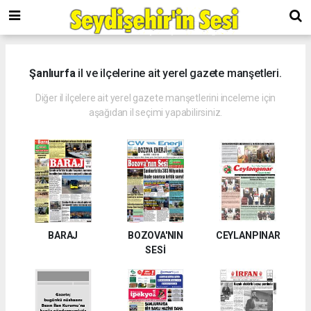
Şanlıurfa
il ve ilçelerine ait yerel gazete manşetleri.
Diğer il ilçelere ait yerel gazete manşetlerini inceleme için
aşağıdan il seçimi yapabilirsiniz.
BARAJ
BOZOVA'NIN
CEYLANPINAR
SESİ