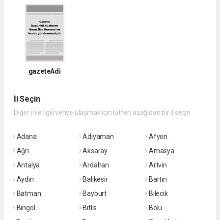
gazeteAdi
İl Seçin
Diğer il ile ilgili veriye ulaşmak için lütfen aşağıdan bir il seçin
Adana
Adıyaman
Afyon
Ağrı
Aksaray
Amasya
Antalya
Ardahan
Artvin
Aydın
Balıkesir
Bartın
Batman
Bayburt
Bilecik
Bingöl
Bitlis
Bolu