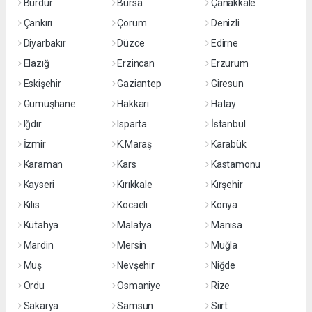
Burdur
Bursa
Çanakkale
Çankırı
Çorum
Denizli
Diyarbakır
Düzce
Edirne
Elazığ
Erzincan
Erzurum
Eskişehir
Gaziantep
Giresun
Gümüşhane
Hakkari
Hatay
Iğdır
Isparta
İstanbul
İzmir
K.Maraş
Karabük
Karaman
Kars
Kastamonu
Kayseri
Kırıkkale
Kırşehir
Kilis
Kocaeli
Konya
Kütahya
Malatya
Manisa
Mardin
Mersin
Muğla
Muş
Nevşehir
Niğde
Ordu
Osmaniye
Rize
Sakarya
Samsun
Siirt