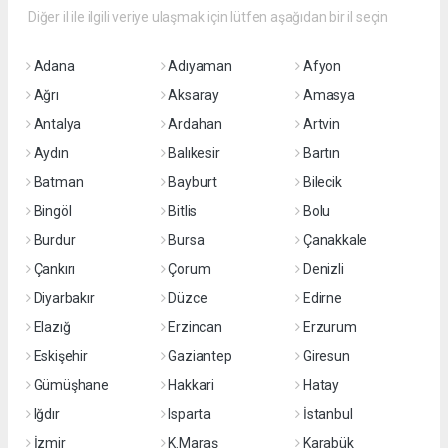
Diğer il ile ilgili veriye ulaşmak için lütfen aşağıdan bir il seçin
Adana
Adıyaman
Afyon
Ağrı
Aksaray
Amasya
Antalya
Ardahan
Artvin
Aydın
Balıkesir
Bartın
Batman
Bayburt
Bilecik
Bingöl
Bitlis
Bolu
Burdur
Bursa
Çanakkale
Çankırı
Çorum
Denizli
Diyarbakır
Düzce
Edirne
Elazığ
Erzincan
Erzurum
Eskişehir
Gaziantep
Giresun
Gümüşhane
Hakkari
Hatay
Iğdır
Isparta
İstanbul
İzmir
K.Maraş
Karabük