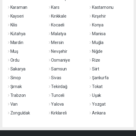
Karaman
Kars
Kastamonu
Kayseri
Kırıkkale
Kırşehir
Kilis
Kocaeli
Konya
Kütahya
Malatya
Manisa
Mardin
Mersin
Muğla
Muş
Nevşehir
Niğde
Ordu
Osmaniye
Rize
Sakarya
Samsun
Siirt
Sinop
Sivas
Şanlıurfa
Şırnak
Tekirdağ
Tokat
Trabzon
Tunceli
Uşak
Van
Yalova
Yozgat
Zonguldak
Kırklareli
Ankara