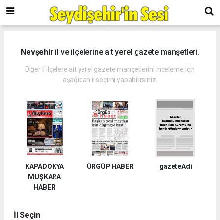
Nevşehir
il ve ilçelerine ait yerel gazete manşetleri.
Diğer il ilçelere ait yerel gazete manşetlerini inceleme için
aşağıdan il seçimi yapabilirsiniz.
KAPADOKYA
ÜRGÜP HABER
gazeteAdi
MUŞKARA
HABER
İl Seçin