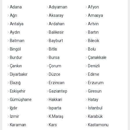
Adana
Adıyaman
Afyon
Ağrı
Aksaray
Amasya
Antalya
Ardahan
Artvin
Aydın
Balıkesir
Bartın
Batman
Bayburt
Bilecik
Bingöl
Bitlis
Bolu
Burdur
Bursa
Çanakkale
Çankırı
Çorum
Denizli
Diyarbakır
Düzce
Edirne
Elazığ
Erzincan
Erzurum
Eskişehir
Gaziantep
Giresun
Gümüşhane
Hakkari
Hatay
Iğdır
Isparta
İstanbul
İzmir
K.Maraş
Karabük
Karaman
Kars
Kastamonu