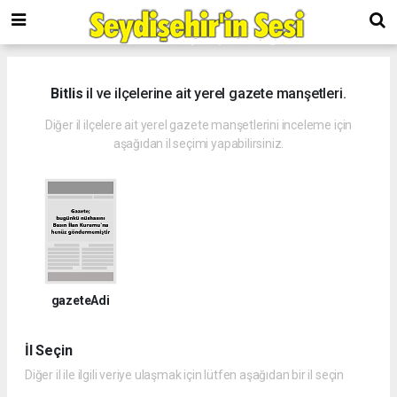
Bitlis
il ve ilçelerine ait yerel gazete manşetleri.
Diğer il ilçelere ait yerel gazete manşetlerini inceleme için
aşağıdan il seçimi yapabilirsiniz.
gazeteAdi
İl Seçin
Diğer il ile ilgili veriye ulaşmak için lütfen aşağıdan bir il seçin