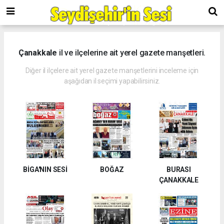
Çanakkale
il ve ilçelerine ait yerel gazete manşetleri.
Diğer il ilçelere ait yerel gazete manşetlerini inceleme için
aşağıdan il seçimi yapabilirsiniz.
BİGA'NIN SESİ
BOĞAZ
BURASI
ÇANAKKALE