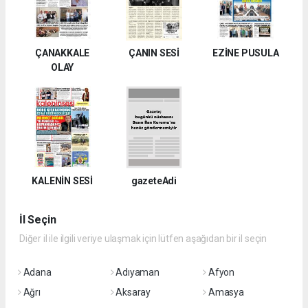
ÇANAKKALE
ÇANIN SESİ
EZİNE PUSULA
OLAY
KALENİN SESİ
gazeteAdi
İl Seçin
Diğer il ile ilgili veriye ulaşmak için lütfen aşağıdan bir il seçin
Adana
Adıyaman
Afyon
Ağrı
Aksaray
Amasya