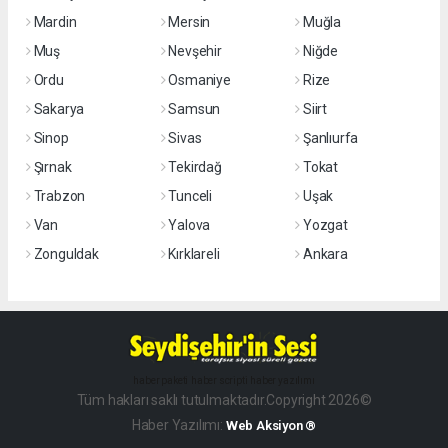
Mardin
Mersin
Muğla
Muş
Nevşehir
Niğde
Ordu
Osmaniye
Rize
Sakarya
Samsun
Siirt
Sinop
Sivas
Şanlıurfa
Şırnak
Tekirdağ
Tokat
Trabzon
Tunceli
Uşak
Van
Yalova
Yozgat
Zonguldak
Kırklareli
Ankara
haber paketi
haber scripti
haber yazılımı
Tüm hakları saklı tutulmaktadır.Copyright 2026©
Haber Yazılımı:
Web Aksiyon ®