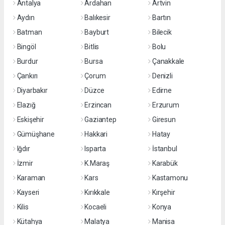
Antalya
Ardahan
Artvin
Aydın
Balıkesir
Bartın
Batman
Bayburt
Bilecik
Bingöl
Bitlis
Bolu
Burdur
Bursa
Çanakkale
Çankırı
Çorum
Denizli
Diyarbakır
Düzce
Edirne
Elazığ
Erzincan
Erzurum
Eskişehir
Gaziantep
Giresun
Gümüşhane
Hakkari
Hatay
Iğdır
Isparta
İstanbul
İzmir
K.Maraş
Karabük
Karaman
Kars
Kastamonu
Kayseri
Kırıkkale
Kırşehir
Kilis
Kocaeli
Konya
Kütahya
Malatya
Manisa