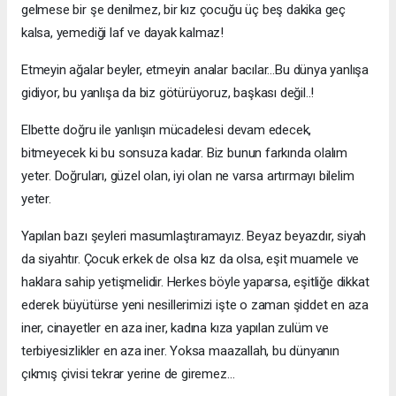
gelmese bir şe denilmez, bir kız çocuğu üç beş dakika geç
kalsa, yemediği laf ve dayak kalmaz!
Etmeyin ağalar beyler, etmeyin analar bacılar…Bu dünya yanlışa
gidiyor, bu yanlışa da biz götürüyoruz, başkası değil..!
Elbette doğru ile yanlışın mücadelesi devam edecek,
bitmeyecek ki bu sonsuza kadar. Biz bunun farkında olalım
yeter. Doğruları, güzel olan, iyi olan ne varsa artırmayı bilelim
yeter.
Yapılan bazı şeyleri masumlaştıramayız. Beyaz beyazdır, siyah
da siyahtır. Çocuk erkek de olsa kız da olsa, eşit muamele ve
haklara sahip yetişmelidir. Herkes böyle yaparsa, eşitliğe dikkat
ederek büyütürse yeni nesillerimizi işte o zaman şiddet en aza
iner, cinayetler en aza iner, kadına kıza yapılan zulüm ve
terbiyesizlikler en aza iner. Yoksa maazallah, bu dünyanın
çıkmış çivisi tekrar yerine de giremez…