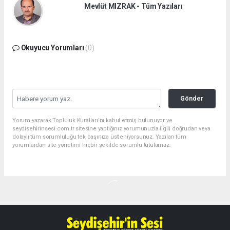
Mevlüt MIZRAK - Tüm Yazıları
Okuyucu Yorumları
(0)
Gönder
Yorum yazarak Topluluk Kuralları’nı kabul etmiş bulunuyor ve
seydisehirinsesi.com.tr sitesine yaptığınız yorumunuzla ilgili doğrudan veya
dolaylı tüm sorumluluğu tek başınıza üstleniyorsunuz. Yazılan tüm
yorumlardan site yönetimi hiçbir şekilde sorumlu tutulamaz.