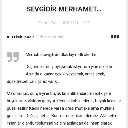
SEVGİDİR MERHAMET…
Ekleme Tarihi: 15.03.2021 - 12:26
Erkek
|
Kadın
(Haberi Sesli Oku)
Merhaba sevgili dostlar, kıymetli okurlar.
Düşüncelerimi paylaşmak istiyorum yine sizlerle…
Aslında o kadar çok ki yazılacak, anlatılacak,
düzeltilecek yanlışımız var ki…
Malumunuz, dünya yine büyük bir imtihandan, insanlık yine
büyük bir zorluktan geçiyor. Herkes kabul eder ki, hayatı kadınlar
güzelleştirir. Kadın nerede varsa orası mutlaka ama mutlaka
güzelleşir. Değişir, gelişir. Bunu kimse inkar edemez. Aklı selim
insanlar olarak, toplumsal ve dini açılardan da insan olarak