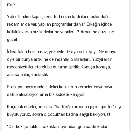
mı..?
Yok efendim kapalı, tesettürlü olan kadınların bulunduğu
reklamlar da var, yapılan programlar da var. Erkeğin içinde
kötülük varsa biz kadınlar ne yapalım...? Aman ne güzel ne
güzel…
İrtica falan hortlamaz, yok öyle de ayrıca bir şey… Ne dünya
öyle bir dünya artık, ne de insanlar o insanlar… Yüzyıllardır
medeniyeti ilerleterek bu duruma geldik. Konuşa konuşa,
anlaşa anlaşa anlaştık…
Silah, patlayıcı madde, delici kesici malzemeler cayır cayır
satılıp alınabiliyor, ama biz şiddete karşıyız!
Küçücük erkek çocuklara “hadi oğlu amcana pipini göster” diye
büyütüyoruz, sonra o çocuktan kadına saygı bekliyoruz!
“O erkek çocuktur, sokaktan, oyundan geç saate kadar