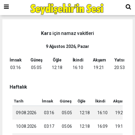
Kars
için namaz vakitleri
9 Ağustos 2026, Pazar
İmsak
Güneş
Öğle
İkindi
Akşam
Yatsı
03:16
05:05
12:18
16:10
19:21
20:53
Haftalık
Tarih
İmsak
Güneş
Öğle
İkindi
Akşam
Ya
09.08.2026
03:16
05:05
12:18
16:10
19:21
2
10.08.2026
03:17
05:06
12:18
16:09
19:19
2