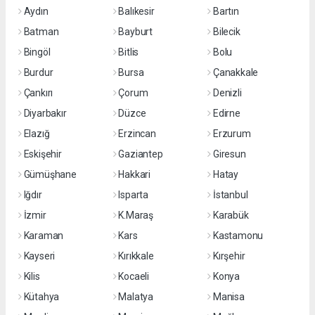
Aydın
Balıkesir
Bartın
Batman
Bayburt
Bilecik
Bingöl
Bitlis
Bolu
Burdur
Bursa
Çanakkale
Çankırı
Çorum
Denizli
Diyarbakır
Düzce
Edirne
Elazığ
Erzincan
Erzurum
Eskişehir
Gaziantep
Giresun
Gümüşhane
Hakkari
Hatay
Iğdır
Isparta
İstanbul
İzmir
K.Maraş
Karabük
Karaman
Kars
Kastamonu
Kayseri
Kırıkkale
Kırşehir
Kilis
Kocaeli
Konya
Kütahya
Malatya
Manisa