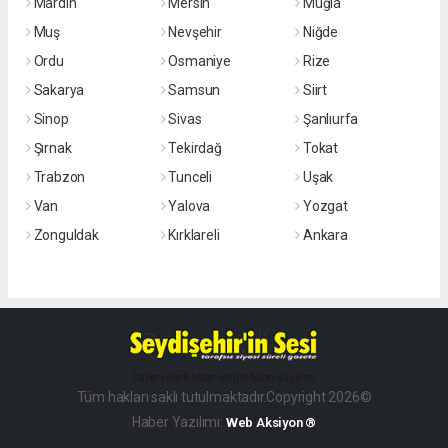
Mardin
Mersin
Muğla
Muş
Nevşehir
Niğde
Ordu
Osmaniye
Rize
Sakarya
Samsun
Siirt
Sinop
Sivas
Şanlıurfa
Şırnak
Tekirdağ
Tokat
Trabzon
Tunceli
Uşak
Van
Yalova
Yozgat
Zonguldak
Kırklareli
Ankara
haber paketi
haber scripti
haber yazılımı
Tüm hakları saklı tutulmaktadır.Copyright 2026©
Haber Yazılımı:
Web Aksiyon ®