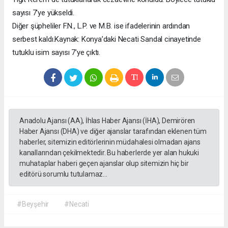
sayısı 7'ye yükseldi.
Diğer şüpheliler F.N., L.P. ve M.B. ise ifadelerinin ardından
serbest kaldı.Kaynak: Konya’daki Necati Sandal cinayetinde
tutuklu isim sayısı 7’ye çıktı.
Anadolu Ajansı (AA), İhlas Haber Ajansı (İHA), Demirören
Haber Ajansı (DHA) ve diğer ajanslar tarafından eklenen tüm
haberler, sitemizin editörlerinin müdahalesi olmadan ajans
kanallarından çekilmektedir. Bu haberlerde yer alan hukuki
muhataplar haberi geçen ajanslar olup sitemizin hiç bir
editörü sorumlu tutulamaz...
#Beyşehir
#Necati