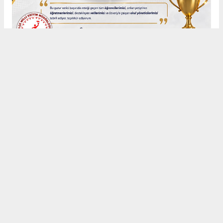
Anadolu Ajansı (AA), İhlas Haber Ajansı (İHA), Demirören
Haber Ajansı (DHA) ve diğer ajanslar tarafından eklenen tüm
haberler, sitemizin editörlerinin müdahalesi olmadan ajans
kanallarından çekilmektedir. Bu haberlerde yer alan hukuki
muhataplar haberi geçen ajanslar olup sitemizin hiç bir
editörü sorumlu tutulamaz...
#Nizamettin
#Seydişehir