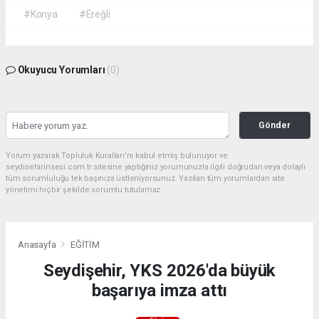
#Konya
#Ereğli
Okuyucu Yorumları
(0)
Gönder
Yorum yazarak Topluluk Kuralları’nı kabul etmiş bulunuyor ve
seydisehirinsesi.com.tr sitesine yaptığınız yorumunuzla ilgili doğrudan veya dolaylı
tüm sorumluluğu tek başınıza üstleniyorsunuz. Yazılan tüm yorumlardan site
yönetimi hiçbir şekilde sorumlu tutulamaz.
Anasayfa
EĞİTİM
Seydişehir, YKS 2026'da büyük
başarıya imza attı