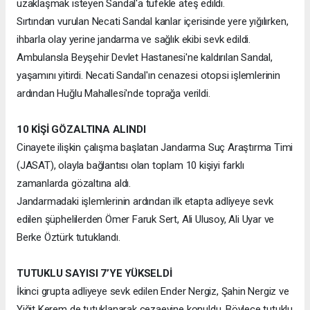
uzaklaşmak isteyen Sandal'a tüfekle ateş edildi.
Sırtından vurulan Necati Sandal kanlar içerisinde yere yığılırken,
ihbarla olay yerine jandarma ve sağlık ekibi sevk edildi.
Ambulansla Beyşehir Devlet Hastanesi'ne kaldırılan Sandal,
yaşamını yitirdi. Necati Sandal'ın cenazesi otopsi işlemlerinin
ardından Huğlu Mahallesi'nde toprağa verildi.
10 KİŞİ GÖZALTINA ALINDI
Cinayete ilişkin çalışma başlatan Jandarma Suç Araştırma Timi
(JASAT), olayla bağlantısı olan toplam 10 kişiyi farklı
zamanlarda gözaltına aldı.
Jandarmadaki işlemlerinin ardından ilk etapta adliyeye sevk
edilen şüphelilerden Ömer Faruk Sert, Ali Ulusoy, Ali Uyar ve
Berke Öztürk tutuklandı.
TUTUKLU SAYISI 7’YE YÜKSELDİ
İkinci grupta adliyeye sevk edilen Ender Nergiz, Şahin Nergiz ve
Yiğit Kerem de tutuklanarak cezaevine konuldu. Böylece tutuklu