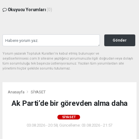
Okuyucu Yorumları
(0)
Gönder
Yorum yazarak Topluluk Kuralları’nı kabul etmiş bulunuyor ve
seydisehirinsesi.com.tr sitesine yaptığınız yorumunuzla ilgili doğrudan veya dolaylı
tüm sorumluluğu tek başınıza üstleniyorsunuz. Yazılan tüm yorumlardan site
yönetimi hiçbir şekilde sorumlu tutulamaz.
Anasayfa
SİYASET
Ak Parti’de bir görevden alma daha
SİYASET
03.08.2026 - 20:58, Güncelleme: 03.08.2026 - 21:57