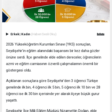
Erkek
|
Kadın
(Haberi Sesli Oku)
2026 Yükseköğretim Kurumları Sınavı (YKS) sonuçları,
Seydişehir'in eğitim alanındaki başarısını bir kez daha gözler
önüne serdi. İlçe genelinde elde edilen dereceler, öğrencilerin
azmi ve eğitim camiasının özverili çalışmalarının önemli bir
göstergesi oldu.
Açıklanan sonuçlara göre Seydişehir'den 3 öğrenci Türkiye
genelinde ilk bin, 4 öğrenci ilk 5 bin, 5 öğrenci ilk 10 bin ve 28
öğrenci ise ilk 30 bin içerisinde yer alarak ilçeye büyük gurur
yaşattı.
Seydişehir İlçe Milli Eğitim Müdürü Nizamettin Doğan, elde