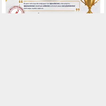
Anadolu Ajansı (AA), İhlas Haber Ajansı (İHA), Demirören
Haber Ajansı (DHA) ve diğer ajanslar tarafından eklenen tüm
haberler, sitemizin editörlerinin müdahalesi olmadan ajans
kanallarından çekilmektedir. Bu haberlerde yer alan hukuki
muhataplar haberi geçen ajanslar olup sitemizin hiç bir
editörü sorumlu tutulamaz...
#Nizamettin
#Seydişehir