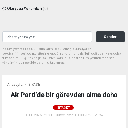
Okuyucu Yorumları
(0)
Gönder
Yorum yazarak Topluluk Kuralları’nı kabul etmiş bulunuyor ve
seydisehirinsesi.com.tr sitesine yaptığınız yorumunuzla ilgili doğrudan veya dolaylı
tüm sorumluluğu tek başınıza üstleniyorsunuz. Yazılan tüm yorumlardan site
yönetimi hiçbir şekilde sorumlu tutulamaz.
Anasayfa
SİYASET
Ak Parti’de bir görevden alma daha
SİYASET
03.08.2026 - 20:58, Güncelleme: 03.08.2026 - 21:57