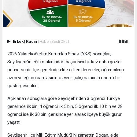
Erkek
|
Kadın
(Haberi Sesli Oku)
2026 Yükseköğretim Kurumları Sınavı (YKS) sonuçları,
Seydişehir'in eğitim alanındaki başarısını bir kez daha gözler
önüne serdi. İlçe genelinde elde edilen dereceler, öğrencilerin
azmi ve eğitim camiasının özverili çalışmalarının önemli bir
göstergesi oldu.
Açıklanan sonuçlara göre Seydişehir'den 3 öğrenci Türkiye
genelinde ilk bin, 4 öğrenci ilk 5 bin, 5 öğrenci ilk 10 bin ve 28
öğrenci ise ilk 30 bin içerisinde yer alarak ilçeye büyük gurur
yaşattı.
Seydişehir İlçe Milli Eğitim Müdürü Nizamettin Doğan, elde