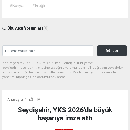
#Konya
#Ereğli
Okuyucu Yorumları
(0)
Gönder
Yorum yazarak Topluluk Kuralları’nı kabul etmiş bulunuyor ve
seydisehirinsesi.com.tr sitesine yaptığınız yorumunuzla ilgili doğrudan veya dolaylı
tüm sorumluluğu tek başınıza üstleniyorsunuz. Yazılan tüm yorumlardan site
yönetimi hiçbir şekilde sorumlu tutulamaz.
Anasayfa
EĞİTİM
Seydişehir, YKS 2026'da büyük
başarıya imza attı