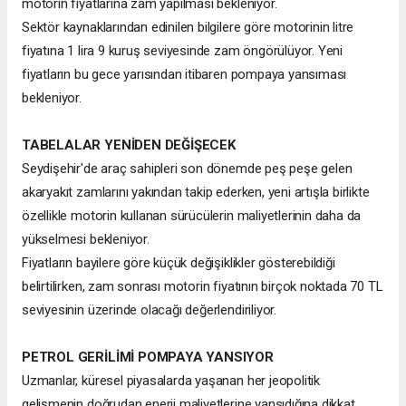
motorin fiyatlarına zam yapılması bekleniyor.
Sektör kaynaklarından edinilen bilgilere göre motorinin litre
fiyatına 1 lira 9 kuruş seviyesinde zam öngörülüyor. Yeni
fiyatların bu gece yarısından itibaren pompaya yansıması
bekleniyor.
TABELALAR YENİDEN DEĞİŞECEK
Seydişehir'de araç sahipleri son dönemde peş peşe gelen
akaryakıt zamlarını yakından takip ederken, yeni artışla birlikte
özellikle motorin kullanan sürücülerin maliyetlerinin daha da
yükselmesi bekleniyor.
Fiyatların bayilere göre küçük değişiklikler gösterebildiği
belirtilirken, zam sonrası motorin fiyatının birçok noktada 70 TL
seviyesinin üzerinde olacağı değerlendiriliyor.
PETROL GERİLİMİ POMPAYA YANSIYOR
Uzmanlar, küresel piyasalarda yaşanan her jeopolitik
gelişmenin doğrudan enerji maliyetlerine yansıdığına dikkat