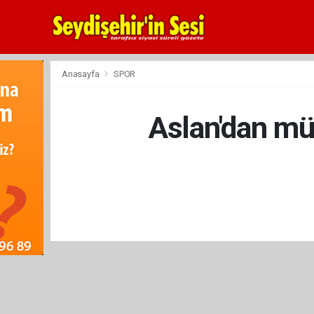
Anasayfa
SPOR
Aslan'dan mü