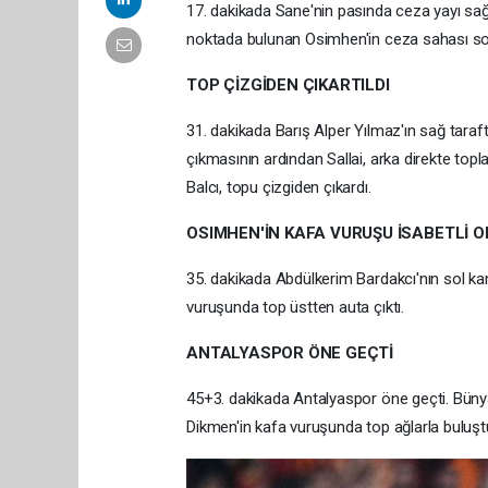
17. dakikada Sane'nin pasında ceza yayı sağ
noktada bulunan Osimhen'in ceza sahası sol
TOP ÇİZGİDEN ÇIKARTILDI
31. dakikada Barış Alper Yılmaz'ın sağ taraf
çıkmasının ardından Sallai, arka direkte t
Balcı, topu çizgiden çıkardı.
OSIMHEN'İN KAFA VURUŞU İSABETLİ 
35. dakikada Abdülkerim Bardakcı'nın sol ka
vuruşunda top üstten auta çıktı.
ANTALYASPOR ÖNE GEÇTİ
45+3. dakikada Antalyaspor öne geçti. Büny
Dikmen'in kafa vuruşunda top ağlarla buluşt