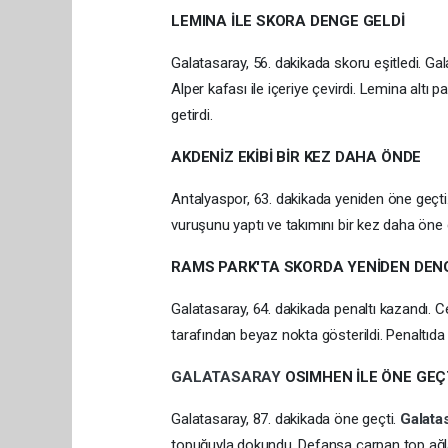
LEMINA İLE SKORA DENGE GELDİ
Galatasaray, 56. dakikada skoru eşitledi. Gal
Alper kafası ile içeriye çevirdi. Lemina altı
getirdi.
AKDENİZ EKİBİ BİR KEZ DAHA ÖNDE
Antalyaspor, 63. dakikada yeniden öne geçti.
vuruşunu yaptı ve takımını bir kez daha öne 
RAMS PARK'TA SKORDA YENİDEN DEN
Galatasaray, 64. dakikada penaltı kazandı.
tarafından beyaz nokta gösterildi. Penaltıda 
GALATASARAY
OSIMHEN İLE ÖNE GEÇ
Galatasaray, 87. dakikada öne geçti.
Galata
topuğuyla dokundu. Defansa çarpan top ağlar