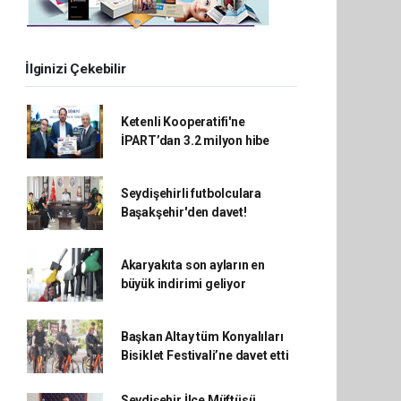
İlginizi Çekebilir
Ketenli Kooperatifi'ne
İPART’dan 3.2 milyon hibe
Seydişehirli futbolculara
Başakşehir'den davet!
Akaryakıta son ayların en
büyük indirimi geliyor
Başkan Altay tüm Konyalıları
Bisiklet Festivali’ne davet etti
Seydişehir İlçe Müftüsü