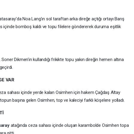
atasaray'da Noa Lang'ın sol taraftan arka direğe açtığı ortayı Barış
 pas içinde bomboş kaldı ve topu filelere göndererek duruma eşitlik
 Soner Dikmen'in kullandığı frikikte topu yakın direğin hemen altına
geçirdi.
GE VAR
 Ceza sahası içinde yerde kalan Osimhen için hakem Çağdaş Altay
topun başına gelen Osimhen, top ve kaleciyi farklı köşelere yolladı.
Tİ
saray
atağında ceza sahası içinde oluşan karambolde Osimhen topa
a gitti.