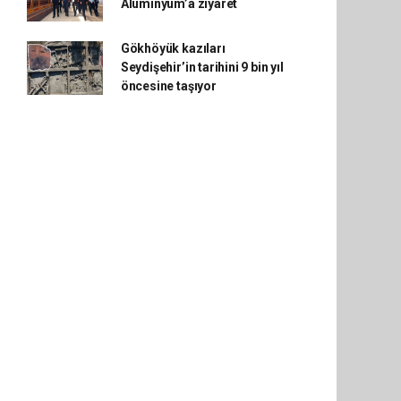
Alüminyum’a ziyaret
Gökhöyük kazıları
Seydişehir’in tarihini 9 bin yıl
öncesine taşıyor