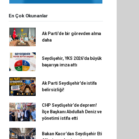
En Çok Okunanlar
Ak Parti’de bir görevden alma
daha
Seydişehir, YKS 2026'da büyük
başarıya imza attı
Ak Parti Seydişehir'de istifa
belirsizliği!
CHP Seydişehir’de deprem!
İlçe Başkanı Abdullah Deniz ve
yönetimi istifa etti
Bakan Kacır’dan Seydişehir Eti