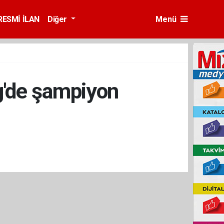
RESMİ İLAN
Diğer
Menü
g'de şampiyon