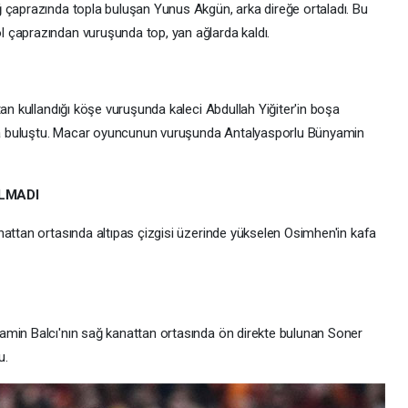
 çaprazında topla buluşan Yunus Akgün, arka direğe ortaladı. Bu
 çaprazından vuruşunda top, yan ağlarda kaldı.
tan kullandığı köşe vuruşunda kaleci Abdullah Yiğiter'in boşa
opla buluştu. Macar oyuncunun vuruşunda Antalyasporlu Bünyamin
OLMADI
nattan ortasında altıpas çizgisi üzerinde yükselen Osimhen'in kafa
amin Balcı'nın sağ kanattan ortasında ön direkte bulunan Soner
u.