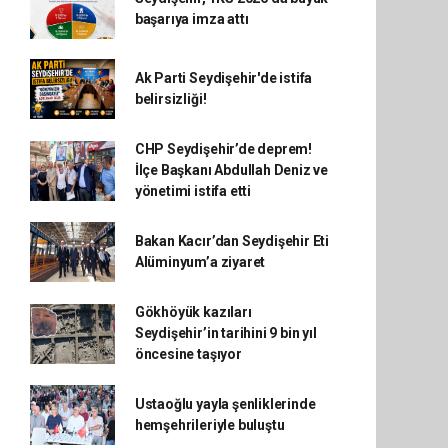
başarıya imza attı
Ak Parti Seydişehir'de istifa
belirsizliği!
CHP Seydişehir’de deprem!
İlçe Başkanı Abdullah Deniz ve
yönetimi istifa etti
Bakan Kacır’dan Seydişehir Eti
Alüminyum’a ziyaret
Gökhöyük kazıları
Seydişehir’in tarihini 9 bin yıl
öncesine taşıyor
Ustaoğlu yayla şenliklerinde
hemşehrileriyle buluştu