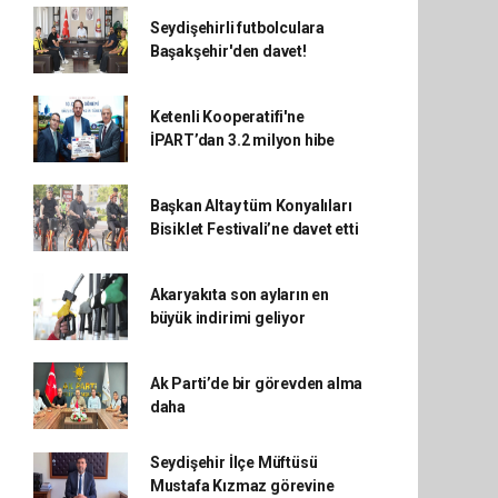
Seydişehirli futbolculara
Başakşehir'den davet!
Ketenli Kooperatifi'ne
İPART’dan 3.2 milyon hibe
Başkan Altay tüm Konyalıları
Bisiklet Festivali’ne davet etti
Akaryakıta son ayların en
büyük indirimi geliyor
Ak Parti’de bir görevden alma
daha
Seydişehir İlçe Müftüsü
Mustafa Kızmaz görevine