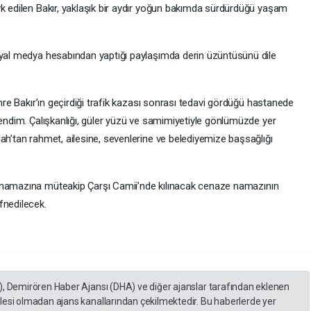
vk edilen Bakır, yaklaşık bir aydır yoğun bakımda sürdürdüğü yaşam
syal medya hesabından yaptığı paylaşımda derin üzüntüsünü dile
re Bakır’ın geçirdiği trafik kazası sonrası tedavi gördüğü hastanede
rendim. Çalışkanlığı, güler yüzü ve samimiyetiyle gönlümüzde yer
ah’tan rahmet, ailesine, sevenlerine ve belediyemize başsağlığı
i namazına müteakip Çarşı Camii’nde kılınacak cenaze namazının
fnedilecek.
), Demirören Haber Ajansı (DHA) ve diğer ajanslar tarafından eklenen
lesi olmadan ajans kanallarından çekilmektedir. Bu haberlerde yer