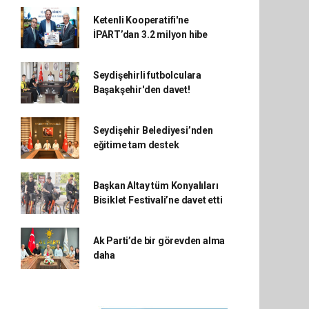
Ketenli Kooperatifi'ne
İPART’dan 3.2 milyon hibe
Seydişehirli futbolculara
Başakşehir'den davet!
Seydişehir Belediyesi’nden
eğitime tam destek
Başkan Altay tüm Konyalıları
Bisiklet Festivali’ne davet etti
Ak Parti’de bir görevden alma
daha