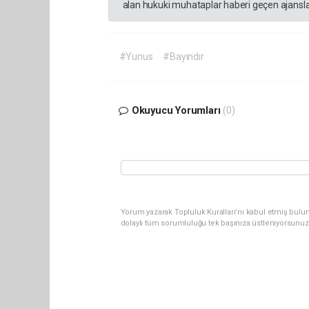
alan hukuki muhataplar haberi geçen ajanslar
#Yunus
#Bayındır
Okuyucu Yorumları
(0)
Yorum yazarak Topluluk Kuralları’nı kabul etmiş bulun
dolaylı tüm sorumluluğu tek başınıza üstleniyorsunuz