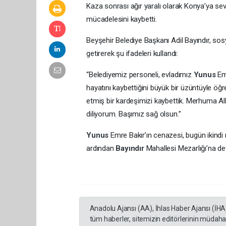
Kaza sonrası ağır yaralı olarak Konya’ya se
mücadelesini kaybetti.
Beyşehir Belediye Başkanı Adil Bayındır, so
getirerek şu ifadeleri kullandı:
“Belediyemiz personeli, evladımız
Yunus
Em
hayatını kaybettiğini büyük bir üzüntüyle öğ
etmiş bir kardeşimizi kaybettik. Merhuma All
diliyorum. Başımız sağ olsun.”
Yunus
Emre Bakır’ın cenazesi, bugün ikind
ardından
Bayındır
Mahallesi Mezarlığı’na de
Anadolu Ajansı (AA), İhlas Haber Ajansı (İHA
tüm haberler, sitemizin editörlerinin müdaha