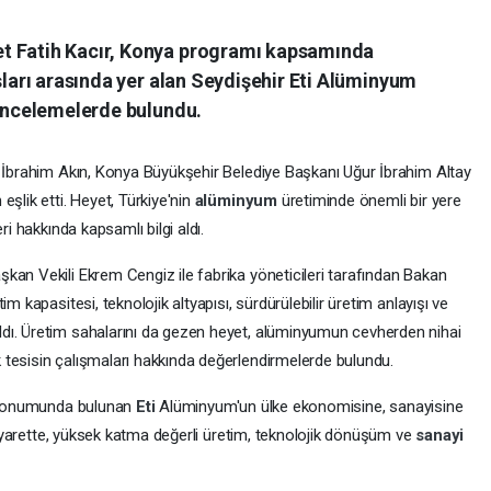
t Fatih Kacır, Konya programı kapsamında
uşları arasında yer alan Seydişehir Eti Alüminyum
 incelemelerde bulundu.
i İbrahim Akın, Konya Büyükşehir Belediye Başkanı Uğur İbrahim Altay
şlik etti. Heyet, Türkiye'nin
alüminyum
üretiminde önemli bir yere
ri hakkında kapsamlı bilgi aldı.
kan Vekili Ekrem Cengiz ile fabrika yöneticileri tarafından Bakan
m kapasitesi, teknolojik altyapısı, sürdürülebilir üretim anlayışı ve
dı. Üretim sahalarını da gezen heyet, alüminyumun cevherden nihai
tesisin çalışmaları hakkında değerlendirmelerde bulundu.
i konumunda bulunan
Eti
Alüminyum'un ülke ekonomisine, sanayisine
 ziyarette, yüksek katma değerli üretim, teknolojik dönüşüm ve
sanayi