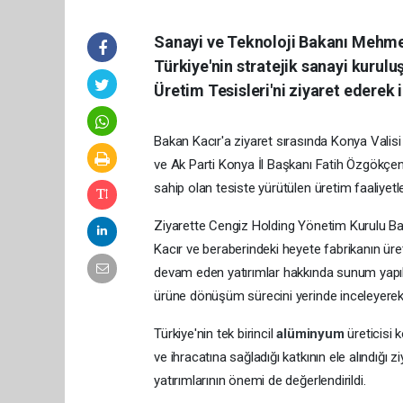
Sanayi ve Teknoloji Bakanı Mehme
Türkiye'nin stratejik sanayi kurul
Üretim Tesisleri'ni ziyaret ederek
Bakan Kacır'a ziyaret sırasında Konya Valis
ve Ak Parti Konya İl Başkanı Fatih Özgökçen e
sahip olan tesiste yürütülen üretim faaliyetle
Ziyarette Cengiz Holding Yönetim Kurulu Baş
Kacır ve beraberindeki heyete fabrikanın üreti
devam eden yatırımlar hakkında sunum yapıl
ürüne dönüşüm sürecini yerinde inceleyerek 
Türkiye'nin tek birincil
alüminyum
üreticis
ve ihracatına sağladığı katkının ele alındığı
yatırımlarının önemi de değerlendirildi.