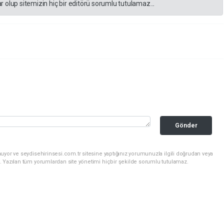
 olup sitemizin hiç bir editörü sorumlu tutulamaz...
Gönder
uyor ve seydisehirinsesi.com.tr sitesine yaptığınız yorumunuzla ilgili doğrudan veya
. Yazılan tüm yorumlardan site yönetimi hiçbir şekilde sorumlu tutulamaz.