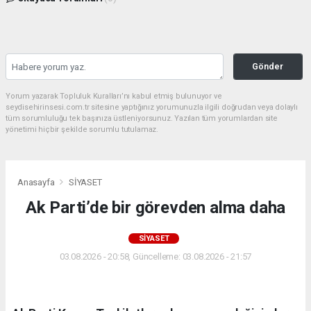
Gönder
Yorum yazarak Topluluk Kuralları’nı kabul etmiş bulunuyor ve
seydisehirinsesi.com.tr sitesine yaptığınız yorumunuzla ilgili doğrudan veya dolaylı
tüm sorumluluğu tek başınıza üstleniyorsunuz. Yazılan tüm yorumlardan site
yönetimi hiçbir şekilde sorumlu tutulamaz.
Anasayfa
SİYASET
Ak Parti’de bir görevden alma daha
SİYASET
03.08.2026 - 20:58, Güncelleme: 03.08.2026 - 21:57