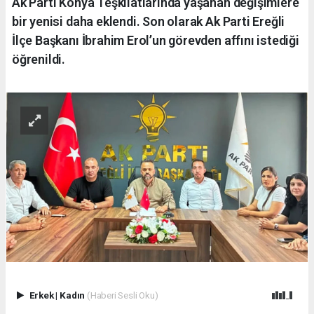
Ak Parti Konya Teşkilatlarında yaşanan değişimlere
bir yenisi daha eklendi. Son olarak Ak Parti Ereğli
İlçe Başkanı İbrahim Erol’un görevden affını istediği
öğrenildi.
Erkek
|
Kadın
(Haberi Sesli Oku)