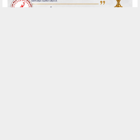
Anadolu Ajansı (AA), İhlas Haber Ajansı (İHA), Demirören
Haber Ajansı (DHA) ve diğer ajanslar tarafından eklenen tüm
haberler, sitemizin editörlerinin müdahalesi olmadan ajans
kanallarından çekilmektedir. Bu haberlerde yer alan hukuki
muhataplar haberi geçen ajanslar olup sitemizin hiç bir
editörü sorumlu tutulamaz...
#Nizamettin
#Seydişehir