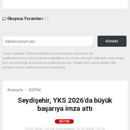
Okuyucu Yorumları
(0)
Gönder
Yorum yazarak Topluluk Kuralları’nı kabul etmiş bulunuyor ve
seydisehirinsesi.com.tr sitesine yaptığınız yorumunuzla ilgili doğrudan veya dolaylı
tüm sorumluluğu tek başınıza üstleniyorsunuz. Yazılan tüm yorumlardan site
yönetimi hiçbir şekilde sorumlu tutulamaz.
Anasayfa
EĞİTİM
Seydişehir, YKS 2026'da büyük
başarıya imza attı
EĞİTİM
22.07.2026 - 22:28, Güncelleme: 22.07.2026 - 22:51