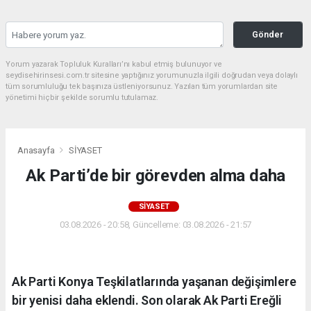
Gönder
Yorum yazarak Topluluk Kuralları’nı kabul etmiş bulunuyor ve
seydisehirinsesi.com.tr sitesine yaptığınız yorumunuzla ilgili doğrudan veya dolaylı
tüm sorumluluğu tek başınıza üstleniyorsunuz. Yazılan tüm yorumlardan site
yönetimi hiçbir şekilde sorumlu tutulamaz.
Anasayfa
SİYASET
Ak Parti’de bir görevden alma daha
SİYASET
03.08.2026 - 20:58, Güncelleme: 03.08.2026 - 21:57
Ak Parti Konya Teşkilatlarında yaşanan değişimlere
bir yenisi daha eklendi. Son olarak Ak Parti Ereğli