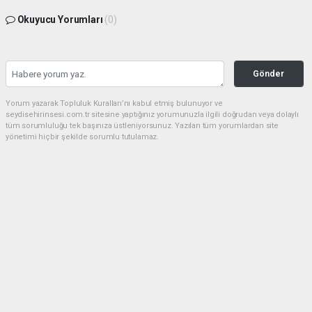
Okuyucu Yorumları
(0)
Gönder
Yorum yazarak Topluluk Kuralları’nı kabul etmiş bulunuyor ve
seydisehirinsesi.com.tr sitesine yaptığınız yorumunuzla ilgili doğrudan veya dolaylı
tüm sorumluluğu tek başınıza üstleniyorsunuz. Yazılan tüm yorumlardan site
yönetimi hiçbir şekilde sorumlu tutulamaz.
Anasayfa
EĞİTİM
Seydişehir, YKS 2026'da büyük
başarıya imza attı
EĞİTİM
22.07.2026 - 22:28, Güncelleme: 22.07.2026 - 22:51