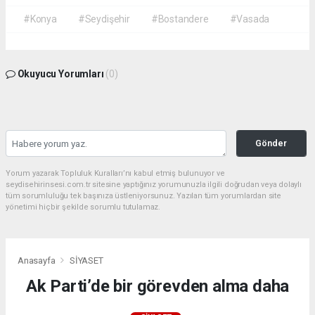
#Konya
#Seydişehir
#Bostandere
#Vasada
Okuyucu Yorumları
(0)
Gönder
Yorum yazarak Topluluk Kuralları’nı kabul etmiş bulunuyor ve
seydisehirinsesi.com.tr sitesine yaptığınız yorumunuzla ilgili doğrudan veya dolaylı
tüm sorumluluğu tek başınıza üstleniyorsunuz. Yazılan tüm yorumlardan site
yönetimi hiçbir şekilde sorumlu tutulamaz.
Anasayfa
SİYASET
Ak Parti’de bir görevden alma daha