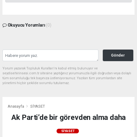
Okuyucu Yorumları
(0)
Gönder
Yorum yazarak Topluluk Kuralları’nı kabul etmiş bulunuyor ve
seydisehirinsesi.com.tr sitesine yaptığınız yorumunuzla ilgili doğrudan veya dolaylı
tüm sorumluluğu tek başınıza üstleniyorsunuz. Yazılan tüm yorumlardan site
yönetimi hiçbir şekilde sorumlu tutulamaz.
Anasayfa
SİYASET
Ak Parti’de bir görevden alma daha
SİYASET