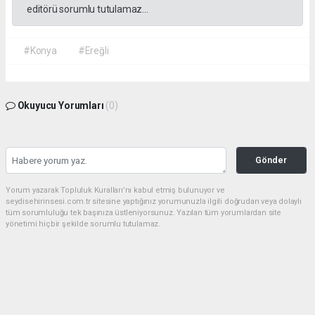
editörü sorumlu tutulamaz...
#Konya
#Ereğli
Okuyucu Yorumları
(0)
Gönder
Yorum yazarak Topluluk Kuralları’nı kabul etmiş bulunuyor ve
seydisehirinsesi.com.tr sitesine yaptığınız yorumunuzla ilgili doğrudan veya dolaylı
tüm sorumluluğu tek başınıza üstleniyorsunuz. Yazılan tüm yorumlardan site
yönetimi hiçbir şekilde sorumlu tutulamaz.
Anasayfa
EĞİTİM
Seydişehir, YKS 2026'da büyük