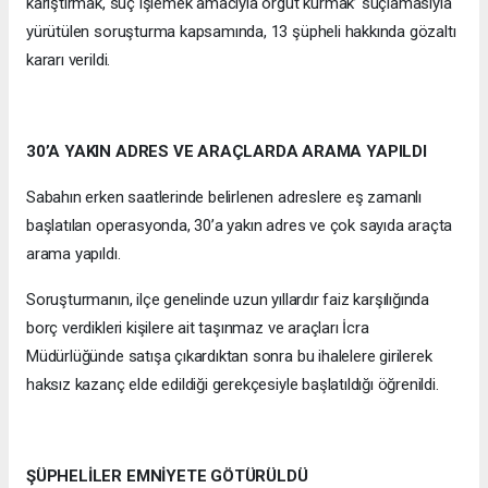
karıştırmak, suç işlemek amacıyla örgüt kurmak’ suçlamasıyla
yürütülen soruşturma kapsamında, 13 şüpheli hakkında gözaltı
kararı verildi.
30’A YAKIN ADRES VE ARAÇLARDA ARAMA YAPILDI
Sabahın erken saatlerinde belirlenen adreslere eş zamanlı
başlatılan operasyonda, 30’a yakın adres ve çok sayıda araçta
arama yapıldı.
Soruşturmanın, ilçe genelinde uzun yıllardır faiz karşılığında
borç verdikleri kişilere ait taşınmaz ve araçları İcra
Müdürlüğünde satışa çıkardıktan sonra bu ihalelere girilerek
haksız kazanç elde edildiği gerekçesiyle başlatıldığı öğrenildi.
ŞÜPHELİLER EMNİYETE GÖTÜRÜLDÜ