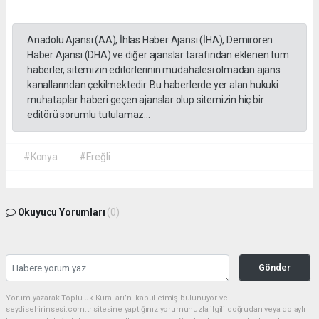
Anadolu Ajansı (AA), İhlas Haber Ajansı (İHA), Demirören
Haber Ajansı (DHA) ve diğer ajanslar tarafından eklenen tüm
haberler, sitemizin editörlerinin müdahalesi olmadan ajans
kanallarından çekilmektedir. Bu haberlerde yer alan hukuki
muhataplar haberi geçen ajanslar olup sitemizin hiç bir
editörü sorumlu tutulamaz...
#Konya
#Ereğli
Okuyucu Yorumları
(0)
Gönder
Yorum yazarak Topluluk Kuralları’nı kabul etmiş bulunuyor ve
seydisehirinsesi.com.tr sitesine yaptığınız yorumunuzla ilgili doğrudan veya dolaylı