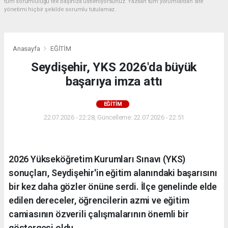
tüm sorumluluğu tek başınıza üstleniyorsunuz. Yazılan tüm yorumlardan site
yönetimi hiçbir şekilde sorumlu tutulamaz.
Anasayfa
EĞİTİM
Seydişehir, YKS 2026'da büyük
başarıya imza attı
EĞİTİM
22.07.2026 - 22:28, Güncelleme: 22.07.2026 - 22:51
2026 Yükseköğretim Kurumları Sınavı (YKS)
sonuçları, Seydişehir'in eğitim alanındaki başarısını
bir kez daha gözler önüne serdi. İlçe genelinde elde
edilen dereceler, öğrencilerin azmi ve eğitim
camiasının özverili çalışmalarının önemli bir
göstergesi oldu.