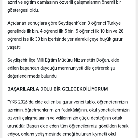
azmi ve eğitim camiasının özverili çalışmalarının önemli bir
göstergesi oldu.
Açıklanan sonuçlara göre Seydişehir'den 3 öğrenci Türkiye
genelinde ilk bin, 4 öğrenci ilk 5 bin, 5 öğrenci ilk 10 bin ve 28
öğrenci ise ilk 30 bin içerisinde yer alarak ilçeye büyük gurur
yaşattı.
Seydişehir İlçe Milli Eğitim Müdürü Nizamettin Doğan, elde
edilen başarıdan duyduğu memnuniyeti dile getirerek şu
değerlendirmede bulundu:
BAŞARILARLA DOLU BİR GELECEK DİLİYORUM
"YKS 2026'da elde edilen bu gurur verici tablo, öğrencilerimizin
azminin, öğretmenlerimizin fedakârlığının, okul yöneticilerimizin
özverili çalışmalarının ve velilerimizin güçlü desteğinin ortak
ürünüdür. Başarı elde eden tüm öğrencilerimizi gönülden tebrik
ediyor, onların yetişmesinde emeği bulunan kıymetli okul