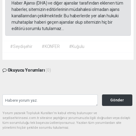
Haber Ajansı (DHA) ve diğer ajanslar tarafından eklenen tüm
haberler, sitemizin editörlerinin müdahalesi olmadan ajans
kanallarından çekilmektedir. Bu haberlerde yer alan hukuki
muhataplar haberi geçen ajanslar olup sitemizin hiç bir
editörü sorumlu tutulamaz...
#Seydişehir
#KONFER
#Kuğulu
Okuyucu Yorumları
(0)
Gönder
Yorum yazarak Topluluk Kuralları’nı kabul etmiş bulunuyor ve
seydisehirinsesi.com.tr sitesine yaptığınız yorumunuzla ilgili doğrudan veya dolaylı
tüm sorumluluğu tek başınıza üstleniyorsunuz. Yazılan tüm yorumlardan site
yönetimi hiçbir şekilde sorumlu tutulamaz.