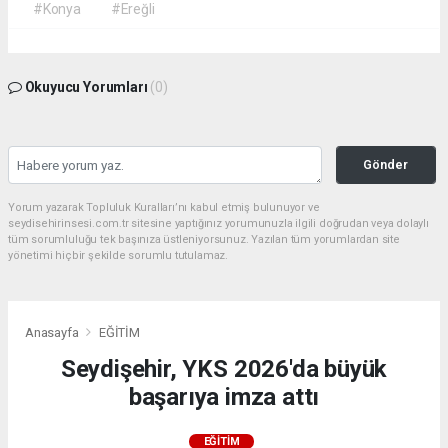
#Konya
#Ereğli
Okuyucu Yorumları
(0)
Gönder
Yorum yazarak Topluluk Kuralları’nı kabul etmiş bulunuyor ve
seydisehirinsesi.com.tr sitesine yaptığınız yorumunuzla ilgili doğrudan veya dolaylı
tüm sorumluluğu tek başınıza üstleniyorsunuz. Yazılan tüm yorumlardan site
yönetimi hiçbir şekilde sorumlu tutulamaz.
Anasayfa
EĞİTİM
Seydişehir, YKS 2026'da büyük
başarıya imza attı
EĞİTİM