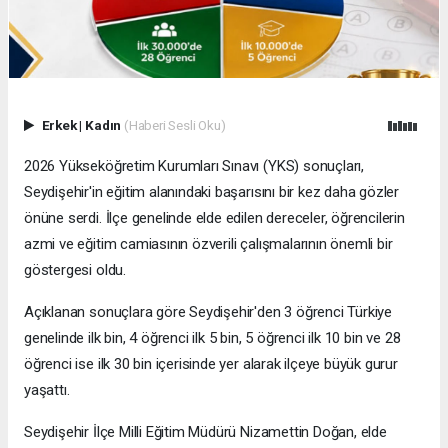
Erkek
|
Kadın
(Haberi Sesli Oku)
2026 Yükseköğretim Kurumları Sınavı (YKS) sonuçları,
Seydişehir'in eğitim alanındaki başarısını bir kez daha gözler
önüne serdi. İlçe genelinde elde edilen dereceler, öğrencilerin
azmi ve eğitim camiasının özverili çalışmalarının önemli bir
göstergesi oldu.
Açıklanan sonuçlara göre Seydişehir'den 3 öğrenci Türkiye
genelinde ilk bin, 4 öğrenci ilk 5 bin, 5 öğrenci ilk 10 bin ve 28
öğrenci ise ilk 30 bin içerisinde yer alarak ilçeye büyük gurur
yaşattı.
Seydişehir İlçe Milli Eğitim Müdürü Nizamettin Doğan, elde