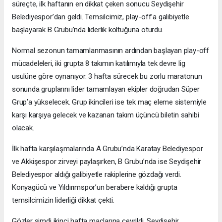
süreçte, ilk haftanın en dikkat çeken sonucu Seydişehir
Belediyespor’dan geldi. Temsilcimiz, play-off’a galibiyetle
başlayarak B Grubu’nda liderlik koltuğuna oturdu.
Normal sezonun tamamlanmasının ardından başlayan play-off
mücadeleleri, iki grupta 8 takımın katılımıyla tek devre lig
usulüne göre oynanıyor. 3 hafta sürecek bu zorlu maratonun
sonunda gruplarını lider tamamlayan ekipler doğrudan Süper
Grup’a yükselecek. Grup ikincileri ise tek maç eleme sistemiyle
karşı karşıya gelecek ve kazanan takım üçüncü biletin sahibi
olacak.
İlk hafta karşılaşmalarında A Grubu’nda Karatay Belediyespor
ve Akkişespor zirveyi paylaşırken, B Grubu’nda ise Seydişehir
Belediyespor aldığı galibiyetle rakiplerine gözdağı verdi.
Konyagücü ve Yıldırımspor’un berabere kaldığı grupta
temsilcimizin liderliği dikkat çekti.
Gözler şimdi ikinci hafta maçlarına çevrildi. Seydişehir