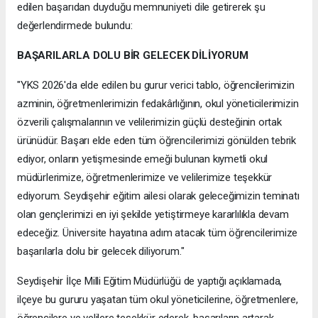
edilen başarıdan duyduğu memnuniyeti dile getirerek şu
değerlendirmede bulundu:
BAŞARILARLA DOLU BİR GELECEK DİLİYORUM
"YKS 2026'da elde edilen bu gurur verici tablo, öğrencilerimizin
azminin, öğretmenlerimizin fedakârlığının, okul yöneticilerimizin
özverili çalışmalarının ve velilerimizin güçlü desteğinin ortak
ürünüdür. Başarı elde eden tüm öğrencilerimizi gönülden tebrik
ediyor, onların yetişmesinde emeği bulunan kıymetli okul
müdürlerimize, öğretmenlerimize ve velilerimize teşekkür
ediyorum. Seydişehir eğitim ailesi olarak geleceğimizin teminatı
olan gençlerimizi en iyi şekilde yetiştirmeye kararlılıkla devam
edeceğiz. Üniversite hayatına adım atacak tüm öğrencilerimize
başarılarla dolu bir gelecek diliyorum."
Seydişehir İlçe Milli Eğitim Müdürlüğü de yaptığı açıklamada,
ilçeye bu gururu yaşatan tüm okul yöneticilerine, öğretmenlere,
öğrencilere ve velilere teşekkür ederek, başarıların artarak