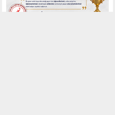
Anadolu Ajansı (AA), İhlas Haber Ajansı (İHA), Demirören
Haber Ajansı (DHA) ve diğer ajanslar tarafından eklenen tüm
haberler, sitemizin editörlerinin müdahalesi olmadan ajans
kanallarından çekilmektedir. Bu haberlerde yer alan hukuki
muhataplar haberi geçen ajanslar olup sitemizin hiç bir
editörü sorumlu tutulamaz...
#Nizamettin
#Seydişehir