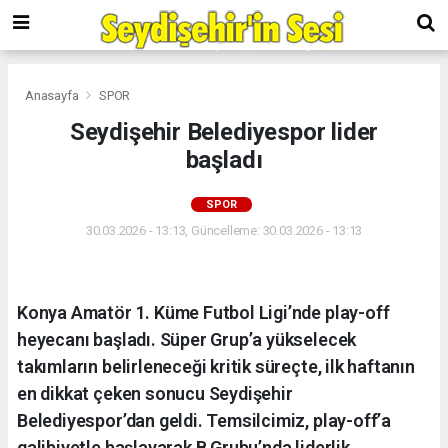
Anasayfa
SPOR
Seydişehir Belediyespor lider
başladı
SPOR
30.03.2026 - 13:13, Güncelleme: 30.03.2026 - 13:13
Konya Amatör 1. Küme Futbol Ligi’nde play-off
heyecanı başladı. Süper Grup’a yükselecek
takımların belirleneceği kritik süreçte, ilk haftanın
en dikkat çeken sonucu Seydişehir
Belediyespor’dan geldi. Temsilcimiz, play-off’a
galibiyetle başlayarak B Grubu’nda liderlik