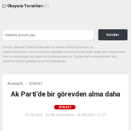
Okuyucu Yorumları
(0)
Gönder
Yorum yazarak Topluluk Kuralları’nı kabul etmiş bulunuyor ve
seydisehirinsesi.com.tr sitesine yaptığınız yorumunuzla ilgili doğrudan veya dolaylı
tüm sorumluluğu tek başınıza üstleniyorsunuz. Yazılan tüm yorumlardan site
yönetimi hiçbir şekilde sorumlu tutulamaz.
Anasayfa
SİYASET
Ak Parti’de bir görevden alma daha
SİYASET
03.08.2026 - 20:58, Güncelleme: 03.08.2026 - 21:57