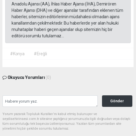
Anadolu Ajansı (AA), İhlas Haber Ajansı (İHA), Demirören
Haber Ajansı (DHA) ve diğer ajanslar tarafından eklenen tüm
haberler, sitemizin editörlerinin müdahalesi olmadan ajans
kanallarından çekilmektedir. Bu haberlerde yer alan hukuki
muhataplar haberi geçen ajanslar olup sitemizin hiç bir
editörü sorumlu tutulamaz...
#Konya
#Ereğli
Okuyucu Yorumları
(0)
Gönder
Yorum yazarak Topluluk Kuralları’nı kabul etmiş bulunuyor ve
seydisehirinsesi.com.tr sitesine yaptığınız yorumunuzla ilgili doğrudan veya dolaylı
tüm sorumluluğu tek başınıza üstleniyorsunuz. Yazılan tüm yorumlardan site
yönetimi hiçbir şekilde sorumlu tutulamaz.