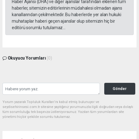
Haber Ajansı (DHA) ve diğer ajanslar tarafından eklenen tüm
haberler, sitemizin editörlerinin müdahalesi olmadan ajans
kanallarından çekilmektedir. Bu haberlerde yer alan hukuki
muhataplar haberi geçen ajanslar olup sitemizin hiç bir
editörü sorumlu tutulamaz...
Okuyucu Yorumları
(0)
Gönder
Yorum yazarak Topluluk Kuralları’nı kabul etmiş bulunuyor ve
seydisehirinsesi.com.tr sitesine yaptığınız yorumunuzla ilgili doğrudan veya dolaylı
tüm sorumluluğu tek başınıza üstleniyorsunuz. Yazılan tüm yorumlardan site
yönetimi hiçbir şekilde sorumlu tutulamaz.