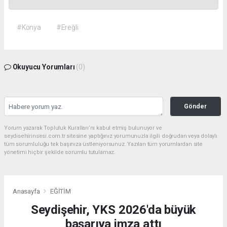
#Konya
#Ereğli
Okuyucu Yorumları
(0)
Gönder
Yorum yazarak Topluluk Kuralları’nı kabul etmiş bulunuyor ve
seydisehirinsesi.com.tr sitesine yaptığınız yorumunuzla ilgili doğrudan veya dolaylı
tüm sorumluluğu tek başınıza üstleniyorsunuz. Yazılan tüm yorumlardan site
yönetimi hiçbir şekilde sorumlu tutulamaz.
Anasayfa
EĞİTİM
Seydişehir, YKS 2026'da büyük
başarıya imza attı