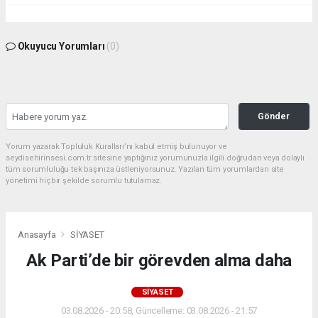
Okuyucu Yorumları
(0)
Gönder
Yorum yazarak Topluluk Kuralları’nı kabul etmiş bulunuyor ve
seydisehirinsesi.com.tr sitesine yaptığınız yorumunuzla ilgili doğrudan veya dolaylı
tüm sorumluluğu tek başınıza üstleniyorsunuz. Yazılan tüm yorumlardan site
yönetimi hiçbir şekilde sorumlu tutulamaz.
Anasayfa
SİYASET
Ak Parti’de bir görevden alma daha
SİYASET
03.08.2026 - 20:58, Güncelleme: 03.08.2026 - 21:57