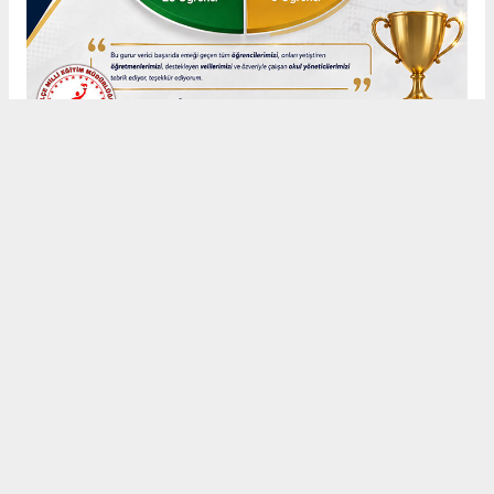
Anadolu Ajansı (AA), İhlas Haber Ajansı (İHA), Demirören
Haber Ajansı (DHA) ve diğer ajanslar tarafından eklenen tüm
haberler, sitemizin editörlerinin müdahalesi olmadan ajans
kanallarından çekilmektedir. Bu haberlerde yer alan hukuki
muhataplar haberi geçen ajanslar olup sitemizin hiç bir
editörü sorumlu tutulamaz...
#Nizamettin
#Seydişehir