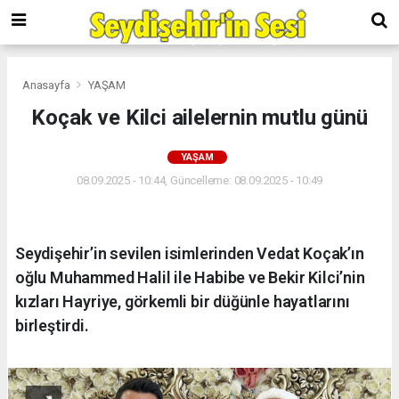
Anasayfa
YAŞAM
Koçak ve Kilci ailelernin mutlu günü
YAŞAM
08.09.2025 - 10:44, Güncelleme: 08.09.2025 - 10:49
Seydişehir’in sevilen isimlerinden Vedat Koçak’ın
oğlu Muhammed Halil ile Habibe ve Bekir Kilci’nin
kızları Hayriye, görkemli bir düğünle hayatlarını
birleştirdi.