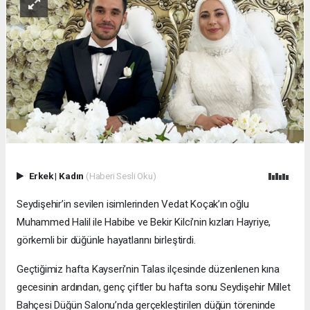
Erkek
|
Kadın
(Haberi Sesli Oku)
Seydişehir’in sevilen isimlerinden Vedat Koçak’ın oğlu
Muhammed Halil ile Habibe ve Bekir Kilci’nin kızları Hayriye,
görkemli bir düğünle hayatlarını birleştirdi.
Geçtiğimiz hafta Kayseri’nin Talas ilçesinde düzenlenen kına
gecesinin ardından, genç çiftler bu hafta sonu Seydişehir Millet
Bahçesi Düğün Salonu’nda gerçekleştirilen düğün töreninde