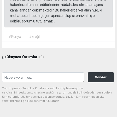
haberler, sitemizin editörlerinin müdahalesi olmadan ajans
kanallarından çekilmektedir. Bu haberlerde yer alan hukuki
muhataplar haberi geçen ajanslar olup sitemizin hiç bir
editörü sorumlu tutulamaz...
#Konya
#Ereğli
Okuyucu Yorumları
(0)
Gönder
Yorum yazarak Topluluk Kuralları’nı kabul etmiş bulunuyor ve
seydisehirinsesi.com.tr sitesine yaptığınız yorumunuzla ilgili doğrudan veya dolaylı
tüm sorumluluğu tek başınıza üstleniyorsunuz. Yazılan tüm yorumlardan site
yönetimi hiçbir şekilde sorumlu tutulamaz.