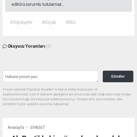
editörü sorumlu tutulamaz...
#Seydişehir
#Koçak
#Kilci
Okuyucu Yorumları
(0)
Gönder
Yorum yazarak Topluluk Kuralları’nı kabul etmiş bulunuyor ve
seydisehirinsesi.com.tr sitesine yaptığınız yorumunuzla ilgili doğrudan veya dolaylı
tüm sorumluluğu tek başınıza üstleniyorsunuz. Yazılan tüm yorumlardan site
yönetimi hiçbir şekilde sorumlu tutulamaz.
Anasayfa
SİYASET