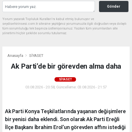
Gönder
Yorum yazarak Topluluk Kuralları’nı kabul etmiş bulunuyor ve
seydisehirinsesi.com.tr sitesine yaptığınız yorumunuzla ilgili doğrudan veya dolaylı
tüm sorumluluğu tek başınıza üstleniyorsunuz. Yazılan tüm yorumlardan site
yönetimi hiçbir şekilde sorumlu tutulamaz.
Anasayfa
SİYASET
Ak Parti’de bir görevden alma daha
SİYASET
03.08.2026 - 20:58, Güncelleme: 03.08.2026 - 21:57
Ak Parti Konya Teşkilatlarında yaşanan değişimlere
bir yenisi daha eklendi. Son olarak Ak Parti Ereğli
İlçe Başkanı İbrahim Erol’un görevden affını istediği