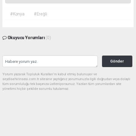
#Konya
#Ereğli
Okuyucu Yorumları
(0)
Gönder
Yorum yazarak Topluluk Kuralları’nı kabul etmiş bulunuyor ve
seydisehirinsesi.com.tr sitesine yaptığınız yorumunuzla ilgili doğrudan veya dolaylı
tüm sorumluluğu tek başınıza üstleniyorsunuz. Yazılan tüm yorumlardan site
yönetimi hiçbir şekilde sorumlu tutulamaz.
Anasayfa
EĞİTİM
Seydişehir, YKS 2026'da büyük
başarıya imza attı