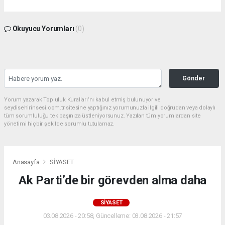
Okuyucu Yorumları
(0)
Gönder
Yorum yazarak Topluluk Kuralları’nı kabul etmiş bulunuyor ve
seydisehirinsesi.com.tr sitesine yaptığınız yorumunuzla ilgili doğrudan veya dolaylı
tüm sorumluluğu tek başınıza üstleniyorsunuz. Yazılan tüm yorumlardan site
yönetimi hiçbir şekilde sorumlu tutulamaz.
Anasayfa
SİYASET
Ak Parti’de bir görevden alma daha
SİYASET
03.08.2026 - 20:58, Güncelleme: 03.08.2026 - 21:57