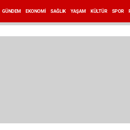
GÜNDEM
EKONOMİ
SAĞLIK
YAŞAM
KÜLTÜR
SPOR