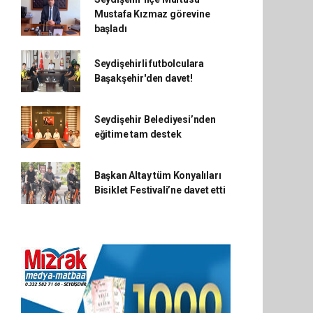
Mustafa Kızmaz görevine
başladı
Seydişehirli futbolculara
Başakşehir'den davet!
Seydişehir Belediyesi’nden
eğitime tam destek
Başkan Altay tüm Konyalıları
Bisiklet Festivali’ne davet etti