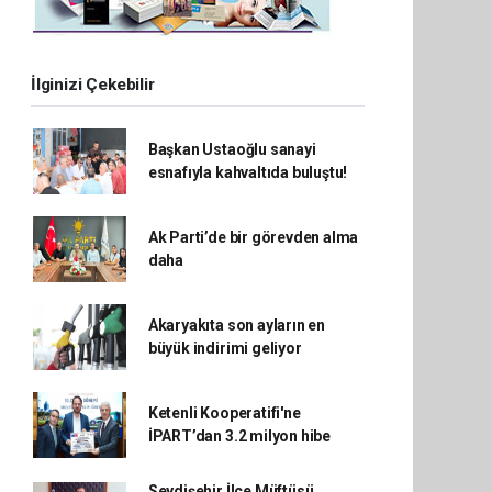
İlginizi Çekebilir
Başkan Ustaoğlu sanayi
esnafıyla kahvaltıda buluştu!
Ak Parti’de bir görevden alma
daha
Akaryakıta son ayların en
büyük indirimi geliyor
Ketenli Kooperatifi'ne
İPART’dan 3.2 milyon hibe
Seydişehir İlçe Müftüsü