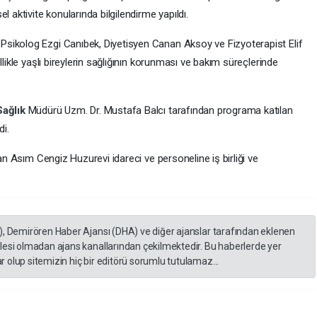
l aktivite konularında bilgilendirme yapıldı.
sikolog Ezgi Canıbek, Diyetisyen Canan Aksoy ve Fizyoterapist Elif
llikle yaşlı bireylerin sağlığının korunması ve bakım süreçlerinde
Sağlık
Müdürü Uzm. Dr. Mustafa Balcı tarafından programa katılan
di.
pan Asım Cengiz Huzurevi idareci ve personeline iş birliği ve
), Demirören Haber Ajansı (DHA) ve diğer ajanslar tarafından eklenen
lesi olmadan ajans kanallarından çekilmektedir. Bu haberlerde yer
 olup sitemizin hiç bir editörü sorumlu tutulamaz...