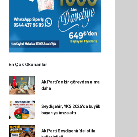
En Çok Okunanlar
Ak Parti’de bir görevden alma
daha
Seydişehir, YKS 2026'da büyük
başarıya imza attı
Ak Parti Seydişehir'de istifa