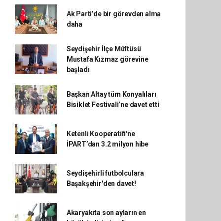
Ak Parti’de bir görevden alma
daha
Seydişehir İlçe Müftüsü
Mustafa Kızmaz görevine
başladı
Başkan Altay tüm Konyalıları
Bisiklet Festivali’ne davet etti
Ketenli Kooperatifi'ne
İPART’dan 3.2 milyon hibe
Seydişehirli futbolculara
Başakşehir'den davet!
Akaryakıta son ayların en