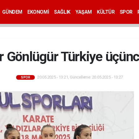
GÜNDEM
EKONOMİ
SAĞLIK
YAŞAM
KÜLTÜR
SPOR
r Gönlügür Türkiye üçünc
20.05.2025 - 13:21, Güncelleme: 20.05.2025 - 13:27
SPOR