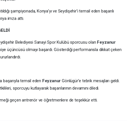
ldığı şampiyonada, Konya’yı ve Seydişehir’i temsil eden başarılı
rıya imza attı.
GELDİ
Seydişehir Belediyesi Sanayi Spor Kulübü sporcusu olan
Feyzanur
kiye üçüncüsü olmayı başardı. Gösterdiği performansla dikkat çeken
rurlandırdı.
da başarıyla temsil eden
Feyzanur
Gönlügür’e tebrik mesajları geldi.
ilileri, sporcuyu kutlayarak başarılarının devamını diledi.
 emeği geçen antrenör ve öğretmenlere de teşekkür etti.