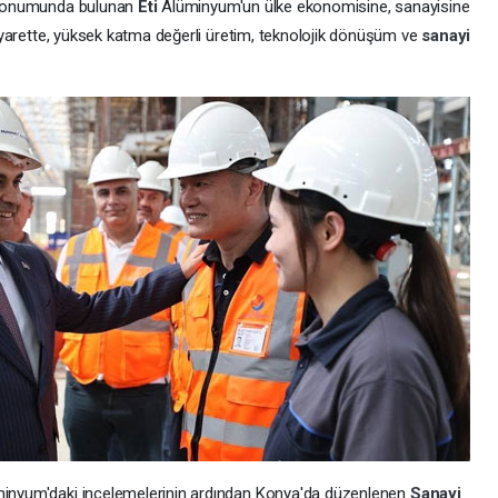
i konumunda bulunan
Eti
Alüminyum'un ülke ekonomisine, sanayisine
 ziyarette, yüksek katma değerli üretim, teknolojik dönüşüm ve
sanayi
inyum'daki incelemelerinin ardından Konya'da düzenlenen
Sanayi