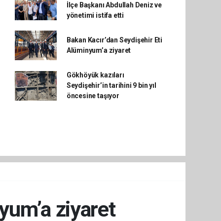
İlçe Başkanı Abdullah Deniz ve
yönetimi istifa etti
Bakan Kacır’dan Seydişehir Eti
Alüminyum’a ziyaret
Gökhöyük kazıları
Seydişehir’in tarihini 9 bin yıl
öncesine taşıyor
yum’a ziyaret