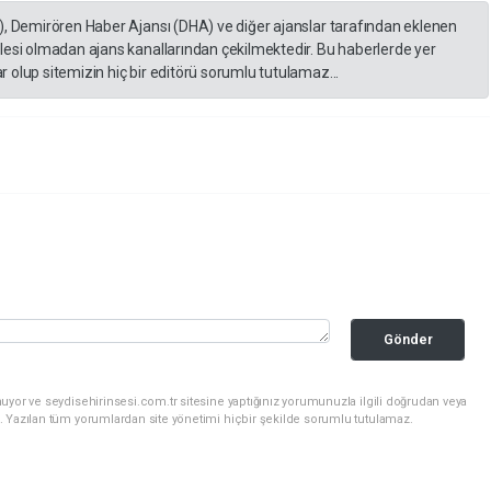
), Demirören Haber Ajansı (DHA) ve diğer ajanslar tarafından eklenen
lesi olmadan ajans kanallarından çekilmektedir. Bu haberlerde yer
 olup sitemizin hiç bir editörü sorumlu tutulamaz...
Gönder
uyor ve seydisehirinsesi.com.tr sitesine yaptığınız yorumunuzla ilgili doğrudan veya
. Yazılan tüm yorumlardan site yönetimi hiçbir şekilde sorumlu tutulamaz.