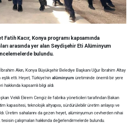
t Fatih Kacır, Konya programı kapsamında
uşları arasında yer alan Seydişehir Eti Alüminyum
 incelemelerde bulundu.
i İbrahim Akın, Konya Büyükşehir Belediye Başkanı Uğur İbrahim Altay
şlik etti. Heyet, Türkiye'nin
alüminyum
üretiminde önemli bir yere
ri hakkında kapsamlı bilgi aldı.
kan Vekili Ekrem Cengiz ile fabrika yöneticileri tarafından Bakan
m kapasitesi, teknolojik altyapısı, sürdürülebilir üretim anlayışı ve
dı. Üretim sahalarını da gezen heyet, alüminyumun cevherden nihai
tesisin çalışmaları hakkında değerlendirmelerde bulundu.