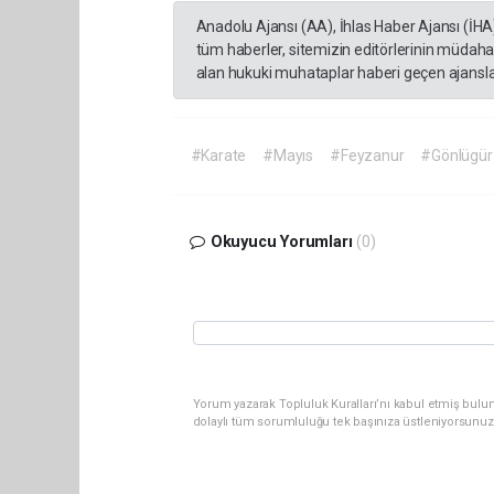
Anadolu Ajansı (AA), İhlas Haber Ajansı (İHA
tüm haberler, sitemizin editörlerinin müdaha
alan hukuki muhataplar haberi geçen ajanslar
#Karate
#Mayıs
#Feyzanur
#Gönlügür
Okuyucu Yorumları
(0)
Yorum yazarak Topluluk Kuralları’nı kabul etmiş bulun
dolaylı tüm sorumluluğu tek başınıza üstleniyorsunuz