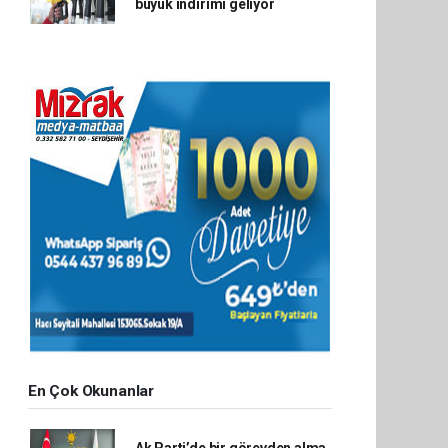
büyük indirimi geliyor
En Çok Okunanlar
Ak Parti’de bir görevden alma