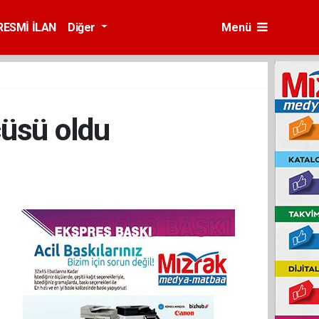
RESMİ İLAN
Diğer
Menü
üsü oldu