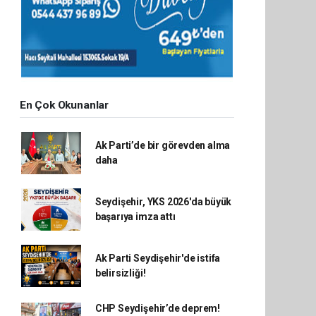
En Çok Okunanlar
Ak Parti’de bir görevden alma
daha
Seydişehir, YKS 2026'da büyük
başarıya imza attı
Ak Parti Seydişehir'de istifa
belirsizliği!
CHP Seydişehir’de deprem!