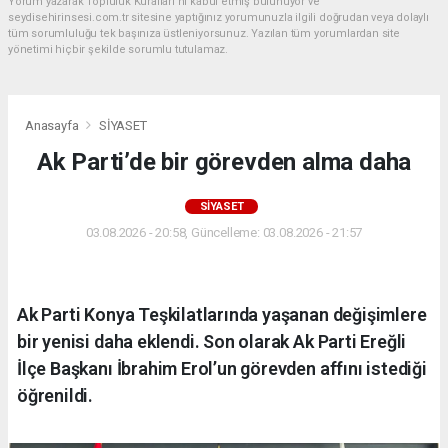
Yorum yazarak Topluluk Kuralları’nı kabul etmiş bulunuyor ve
seydisehirinsesi.com.tr sitesine yaptığınız yorumunuzla ilgili doğrudan veya dolaylı
tüm sorumluluğu tek başınıza üstleniyorsunuz. Yazılan tüm yorumlardan site
yönetimi hiçbir şekilde sorumlu tutulamaz.
Anasayfa
SİYASET
Ak Parti’de bir görevden alma daha
SİYASET
03.08.2026 - 20:58, Güncelleme: 03.08.2026 - 21:57
Ak Parti Konya Teşkilatlarında yaşanan değişimlere
bir yenisi daha eklendi. Son olarak Ak Parti Ereğli
İlçe Başkanı İbrahim Erol’un görevden affını istediği
öğrenildi.