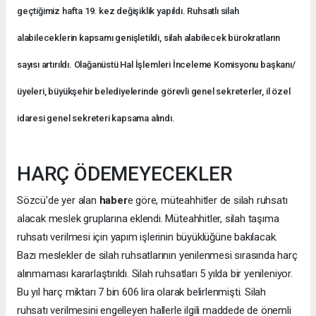
geçtiğimiz hafta 19. kez değişiklik yapıldı. Ruhsatlı silah
alabileceklerin kapsamı genişletildi, silah alabilecek bürokratların
sayısı artırıldı. Olağanüstü Hal İşlemleri İnceleme Komisyonu başkanı/
üyeleri, büyükşehir belediyelerinde görevli genel sekreterler, il özel
idaresi genel sekreteri kapsama alındı.
HARÇ ÖDEMEYECEKLER
Sözcü'de yer alan
haber
e göre, müteahhitler de silah ruhsatı
alacak meslek gruplarına eklendi. Müteahhitler, silah taşıma
ruhsatı verilmesi için yapım işlerinin büyüklüğüne bakılacak.
Bazı meslekler de silah ruhsatlarının yenilenmesi sırasında harç
alınmaması kararlaştırıldı. Silah ruhsatları 5 yılda bir yenileniyor.
Bu yıl harç miktarı 7 bin 606 lira olarak belirlenmişti. Silah
ruhsatı verilmesini engelleyen hallerle ilgili maddede de önemli