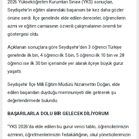
2026 Yükseköğretim Kurumları Sınavı (YKS) sonuçları,
Seydişehir'in eğitim alanındaki başarısını bir kez daha gözler
önüne serdi. İlçe genelinde elde edilen dereceler, öğrencilerin
azmi ve eğitim camiasının özverili çalışmalarının önemli bir
göstergesi oldu.
Açıklanan sonuçlara göre Seydişehir'den 3 öğrenci Türkiye
genelinde ilk bin, 4 öğrenci ilk 5 bin, 5 öğrenci ilk 10 bin ve 28
öğrenci ise ilk 30 bin içerisinde yer alarak ilçeye büyük gurur
yaşattı.
Seydişehir İlçe Milli Eğitim Müdürü Nizamettin Doğan, elde
edilen başarıdan duyduğu memnuniyeti dile getirerek şu
değerlendirmede bulundu:
BAŞARILARLA DOLU BİR GELECEK DİLİYORUM
"YKS 2026'da elde edilen bu gurur verici tablo, öğrencilerimizin
azminin, öğretmenlerimizin fedakârlığının, okul yöneticilerimizin