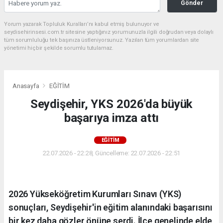
Gönder
Yorum yazarak Topluluk Kuralları’nı kabul etmiş bulunuyor ve
seydisehirinsesi.com.tr sitesine yaptığınız yorumunuzla ilgili doğrudan veya dolaylı
tüm sorumluluğu tek başınıza üstleniyorsunuz. Yazılan tüm yorumlardan site
yönetimi hiçbir şekilde sorumlu tutulamaz.
Anasayfa
EĞİTİM
Seydişehir, YKS 2026'da büyük
başarıya imza attı
EĞİTİM
22.07.2026 - 22:28, Güncelleme: 22.07.2026 - 22:51
2026 Yükseköğretim Kurumları Sınavı (YKS)
sonuçları, Seydişehir'in eğitim alanındaki başarısını
bir kez daha gözler önüne serdi. İlçe genelinde elde