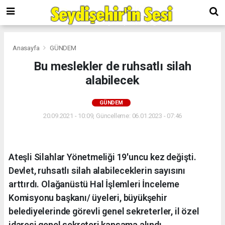
Anasayfa
GÜNDEM
Bu meslekler de ruhsatlı silah
alabilecek
GÜNDEM
20.09.2021 - 10:09, Güncelleme: 06.01.2023 - 07:46
Ateşli Silahlar Yönetmeliği 19'uncu kez değişti.
Devlet, ruhsatlı silah alabileceklerin sayısını
arttırdı. Olağanüstü Hal İşlemleri İnceleme
Komisyonu başkanı/ üyeleri, büyükşehir
belediyelerinde görevli genel sekreterler, il özel
idaresi genel sekreteri kapsama alındı.