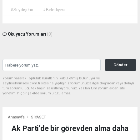
#Seydişehir
#Belediyesi
Okuyucu Yorumları
(0)
Gönder
Yorum yazarak Topluluk Kuralları’nı kabul etmiş bulunuyor ve
seydisehirinsesi.com.tr sitesine yaptığınız yorumunuzla ilgili doğrudan veya dolaylı
tüm sorumluluğu tek başınıza üstleniyorsunuz. Yazılan tüm yorumlardan site
yönetimi hiçbir şekilde sorumlu tutulamaz.
Anasayfa
SİYASET
Ak Parti’de bir görevden alma daha