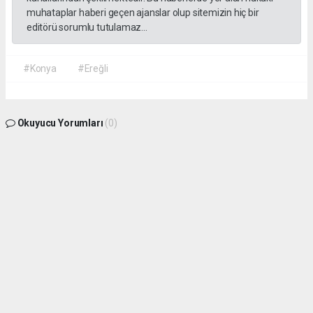
muhataplar haberi geçen ajanslar olup sitemizin hiç bir
editörü sorumlu tutulamaz...
#Konya
#Ereğli
Okuyucu Yorumları
(0)
Gönder
Yorum yazarak Topluluk Kuralları’nı kabul etmiş bulunuyor ve
seydisehirinsesi.com.tr sitesine yaptığınız yorumunuzla ilgili doğrudan veya dolaylı
tüm sorumluluğu tek başınıza üstleniyorsunuz. Yazılan tüm yorumlardan site
yönetimi hiçbir şekilde sorumlu tutulamaz.