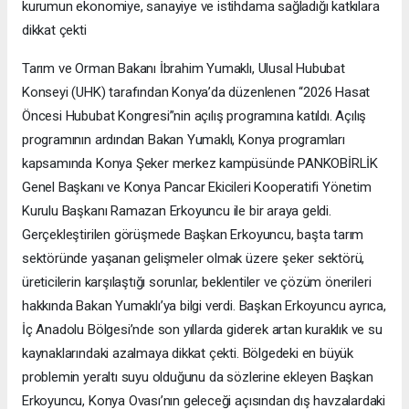
kurumun ekonomiye, sanayiye ve istihdama sağladığı katkılara
dikkat çekti
Tarım ve Orman Bakanı İbrahim Yumaklı, Ulusal Hububat
Konseyi (UHK) tarafından Konya’da düzenlenen “2026 Hasat
Öncesi Hububat Kongresi”nin açılış programına katıldı. Açılış
programının ardından Bakan Yumaklı, Konya programları
kapsamında Konya Şeker merkez kampüsünde PANKOBİRLİK
Genel Başkanı ve Konya Pancar Ekicileri Kooperatifi Yönetim
Kurulu Başkanı Ramazan Erkoyuncu ile bir araya geldi.
Gerçekleştirilen görüşmede Başkan Erkoyuncu, başta tarım
sektöründe yaşanan gelişmeler olmak üzere şeker sektörü,
üreticilerin karşılaştığı sorunlar, beklentiler ve çözüm önerileri
hakkında Bakan Yumaklı’ya bilgi verdi. Başkan Erkoyuncu ayrıca,
İç Anadolu Bölgesi’nde son yıllarda giderek artan kuraklık ve su
kaynaklarındaki azalmaya dikkat çekti. Bölgedeki en büyük
problemin yeraltı suyu olduğunu da sözlerine ekleyen Başkan
Erkoyuncu, Konya Ovası’nın geleceği açısından dış havzalardaki