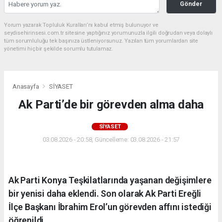
Gönder
Yorum yazarak Topluluk Kuralları’nı kabul etmiş bulunuyor ve
seydisehirinsesi.com.tr sitesine yaptığınız yorumunuzla ilgili doğrudan veya dolaylı
tüm sorumluluğu tek başınıza üstleniyorsunuz. Yazılan tüm yorumlardan site
yönetimi hiçbir şekilde sorumlu tutulamaz.
Anasayfa
SİYASET
Ak Parti’de bir görevden alma daha
SİYASET
03.08.2026 - 20:58, Güncelleme: 03.08.2026 - 21:57
Ak Parti Konya Teşkilatlarında yaşanan değişimlere
bir yenisi daha eklendi. Son olarak Ak Parti Ereğli
İlçe Başkanı İbrahim Erol’un görevden affını istediği
öğrenildi.