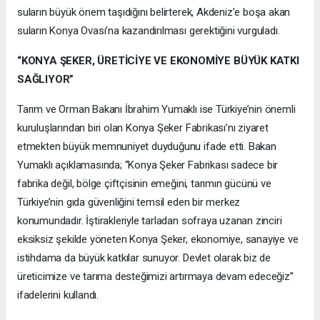
suların büyük önem taşıdığını belirterek, Akdeniz’e boşa akan
suların Konya Ovası’na kazandırılması gerektiğini vurguladı.
“KONYA ŞEKER, ÜRETİCİYE VE EKONOMİYE BÜYÜK KATKI
SAĞLIYOR”
Tarım ve Orman Bakanı İbrahim Yumaklı ise Türkiye’nin önemli
kuruluşlarından biri olan Konya Şeker Fabrikası’nı ziyaret
etmekten büyük memnuniyet duyduğunu ifade etti. Bakan
Yumaklı açıklamasında; “Konya Şeker Fabrikası sadece bir
fabrika değil, bölge çiftçisinin emeğini, tarımın gücünü ve
Türkiye’nin gıda güvenliğini temsil eden bir merkez
konumundadır. İştirakleriyle tarladan sofraya uzanan zinciri
eksiksiz şekilde yöneten Konya Şeker, ekonomiye, sanayiye ve
istihdama da büyük katkılar sunuyor. Devlet olarak biz de
üreticimize ve tarıma desteğimizi artırmaya devam edeceğiz”
ifadelerini kullandı.