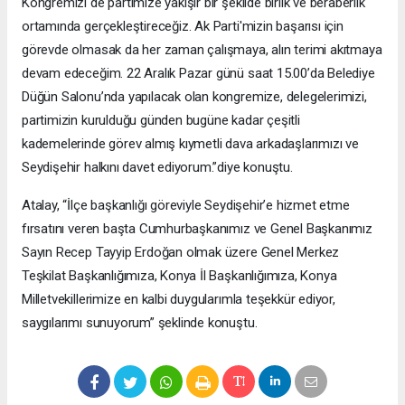
Kongremizi de partimize yakışır bir şekilde birlik ve beraberlik
ortamında gerçekleştireceğiz. Ak Parti'mizin başarısı için
görevde olmasak da her zaman çalışmaya, alın terimi akıtmaya
devam edeceğim. 22 Aralık Pazar günü saat 15.00’da Belediye
Düğün Salonu’nda yapılacak olan kongremize, delegelerimizi,
partimizin kurulduğu günden bugüne kadar çeşitli
kademelerinde görev almış kıymetli dava arkadaşlarımızı ve
Seydişehir halkını davet ediyorum.”diye konuştu.
Atalay, “İlçe başkanlığı göreviyle Seydişehir’e hizmet etme
fırsatını veren başta Cumhurbaşkanımız ve Genel Başkanımız
Sayın Recep Tayyip Erdoğan olmak üzere Genel Merkez
Teşkilat Başkanlığımıza, Konya İl Başkanlığımıza, Konya
Milletvekillerimize en kalbi duygularımla teşekkür ediyor,
saygılarımı sunuyorum” şeklinde konuştu.