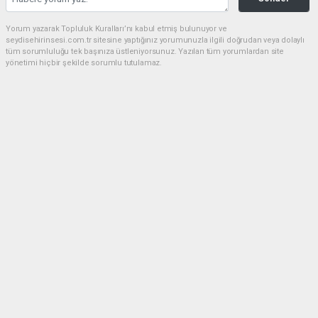
Yorum yazarak Topluluk Kuralları’nı kabul etmiş bulunuyor ve
seydisehirinsesi.com.tr sitesine yaptığınız yorumunuzla ilgili doğrudan veya dolaylı
tüm sorumluluğu tek başınıza üstleniyorsunuz. Yazılan tüm yorumlardan site
yönetimi hiçbir şekilde sorumlu tutulamaz.
Anasayfa
EĞİTİM
Seydişehir, YKS 2026'da büyük
başarıya imza attı
EĞİTİM
22.07.2026 - 22:28, Güncelleme: 22.07.2026 - 22:51
2026 Yükseköğretim Kurumları Sınavı (YKS)
sonuçları, Seydişehir'in eğitim alanındaki başarısını
bir kez daha gözler önüne serdi. İlçe genelinde elde