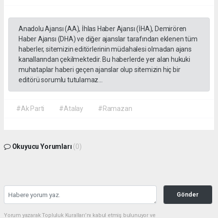
Anadolu Ajansı (AA), İhlas Haber Ajansı (İHA), Demirören
Haber Ajansı (DHA) ve diğer ajanslar tarafından eklenen tüm
haberler, sitemizin editörlerinin müdahalesi olmadan ajans
kanallarından çekilmektedir. Bu haberlerde yer alan hukuki
muhataplar haberi geçen ajanslar olup sitemizin hiç bir
editörü sorumlu tutulamaz...
#Ak Parti
#Atalay
#Ramazan
Okuyucu Yorumları
(0)
Gönder
Yorum yazarak Topluluk Kuralları’nı kabul etmiş bulunuyor ve