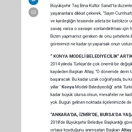
Büyükşehir Taş Bina Kültür Sanat’ta düze
yaşananlara dikkat çekerek, “Sayın Cumhurba
ve kardeşliğin tesisinde adeta bir katölizö
savaş varsa o savaşın sonlandırılması için
Bizim yapmamız gereken de onu şehirlerle il
görevimizi ne kadar iyi yaparsak onun üstün
“
KONYA
MODELİ BELEDİYECİLİK” ARTI
2014 yılında Türkiye’de çok önemli bir değişi
kaydeden Başkan Altay, “O dönemde derin ta
başaracak. Bu kadar uzak coğrafyada, bu k
yıllar ‘
Konya
Modeli Belediyeciliği’ artık Tür
kadar büyük olursa olsun, mesafeler ne kad
yok. Bugün gelinen noktada ilçelerimizde de a
“ANKARA’DA, İZMİR’DE, BURSA’DA Y
2018’de Büyükşehir Belediye Başkanlığı görev
ortaya koyduğunu anımsatan Başkan
Alta