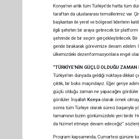
Konya’nın artık tüm Türkiye’de hatta tüm dün
taraftan da uluslararası temsillerimiz var. Ç
başkanları ile yerel ve bölgesel liderlerin k
ilgili şehirleri bir araya getirecek bir platf
şehrinde de bir seçim gerçekleştirilecek. Bir
geride bırakarak görevimize devam edelim.
ülkemizdeki dezenformasyonlara engel olaca
“TÜRKİYE’NİN GÜÇLÜ OLDUĞU ZAMAN 
Türkiye’nin dünyada geldiği noktaya dikkat çek
çıktık, bir boks maçındayız. Eğer geriye adı
güçlü olduğu zaman ne yapacağını gördüler. 
gördüler. İnşallah
Konya
olarak örnek olma
sonra tüm Türkiye olarak süreci başarıyla y
tamamının bizim gönlümüzdeki yeri birdir. He
da hizmet etmeye devam edeceğiz” sözleri
Program kapsamında; Cumartesi gününe kadar