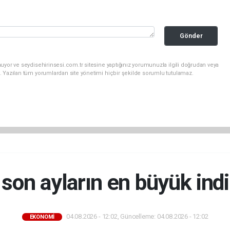
Gönder
uyor ve seydisehirinsesi.com.tr sitesine yaptığınız yorumunuzla ilgili doğrudan veya
. Yazılan tüm yorumlardan site yönetimi hiçbir şekilde sorumlu tutulamaz.
son ayların en büyük indi
04.08.2026 - 12:02, Güncelleme: 04.08.2026 - 12:02
EKONOMİ