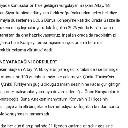
yada konuşulur bir hale geldiğini vurgulayan Başkan Altay, “Bir
in’in Şiyan kentinde dünyanın farklı coğrafyalarından gelen belediye
atılımıyla düzenlenen UCLG Dünya Konseyi’ne katıldık. Orada Gazze ile
orm üzerinde çalışmalar yürüttük. İnşallah 2026 yılında Fas’ın Tanca
 taraftan da ona hazırlık yapıyoruz. İnşallah orada da rakiplerimizi
 Çünkü hem Konya’yı temsil açısından çok önemli hem de
k bir çalışma yürüttük” dedi.
NE YAPACAĞINI GÖRDÜLER”
en Başkan Altay, “Artık öyle bir yere geldi ki tabiri caizse bir ringe
m atarsak bir 100 yıl daha kendimize gelemeyiz. Çünkü Türkiye’nin
Çünkü Türkiye’nin güçlü olduğu zaman sesinin ne kadar gür çıktığını
ya, örnek çalışmalar yapmaya devam edeceğiz. Önce
Konya
olarak
öneteceğiz. Buna yürekten inanıyorum. Konya’nın 31 ilçesinin
r ilçeye adaletli bir şekilde hizmet ediyoruz. İnşallah bundan sonra
yle konuşmasını tamamladı.
 her gün 6 grup halinde 31 ilçeden katılımcılar şehir gezisine