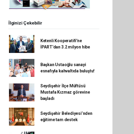
İlginizi Çekebilir
Ketenli Kooperatifi'ne
İPART’dan 3.2 milyon hibe
Başkan Ustaoğlu sanayi
esnafıyla kahvaltıda buluştu!
Seydişehir İlçe Müftüsü
Mustafa Kızmaz görevine
başladı
Seydişehir Belediyesi’nden
eğitime tam destek