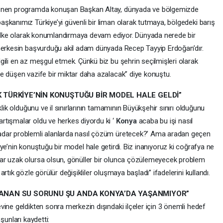
nlenen programda konuşan Başkan Altay, dünyada ve bölgemizde
şkanımız Türkiye’yi güvenli bir liman olarak tutmaya, bölgedeki barış
r ülke olarak konumlandırmaya devam ediyor. Dünyada nerede bir
 herkesin başvurduğu akil adam dünyada Recep Tayyip Erdoğan’dır.
gili en az meşgul etmek. Çünkü biz bu şehrin seçilmişleri olarak
e düşen vazife bir miktar daha azalacak” diye konuştu.
K TÜRKİYE’NİN KONUŞTUĞU BİR MODEL HALE GELDİ”
klik olduğunu ve il sınırlarının tamamının Büyükşehir sınırı olduğunu
rtışmalar oldu ve herkes diyordu ki ‘
Konya
acaba bu işi nasıl
adar problemli alanlarda nasıl çözüm üretecek?’ Ama aradan geçen
kiye’nin konuştuğu bir model hale getirdi. Biz inanıyoruz ki coğrafya ne
ar uzak olursa olsun, gönüller bir olunca çözülemeyecek problem
rtık gözle görülür değişikliler oluşmaya başladı” ifadelerini kullandı.
AŞANAN SU SORUNU ŞU ANDA KONYA’DA YAŞANMIYOR”
ine geldikten sonra merkezin dışındaki ilçeler için 3 önemli hedef
y
şunları kaydetti: