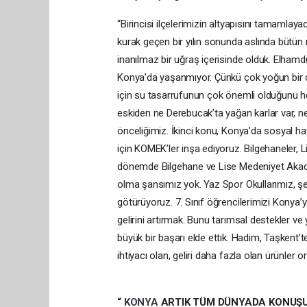
“Birincisi ilçelerimizin altyapısını tamamlaya
kurak geçen bir yılın sonunda aslında bütün 
inanılmaz bir uğraş içerisinde olduk. Elham
Konya’da yaşanmıyor. Çünkü çok yoğun bir
için su tasarrufunun çok önemli olduğunu hep
eskiden ne Derebucak’ta yağan karlar var, ne 
önceliğimiz. İkinci konu, Konya’da sosyal ha
için KOMEK’ler inşa ediyoruz. Bilgehaneler, L
dönemde Bilgehane ve Lise Medeniyet Akade
olma şansımız yok. Yaz Spor Okullarımız, şehi
götürüyoruz. 7. Sınıf öğrencilerimizi Konya’
gelirini artırmak. Bunu tarımsal destekler ve 
büyük bir başarı elde ettik. Hadim, Taşkent’te
ihtiyacı olan, geliri daha fazla olan ürünler 
“
KONYA
ARTIK TÜM DÜNYADA KONUŞU