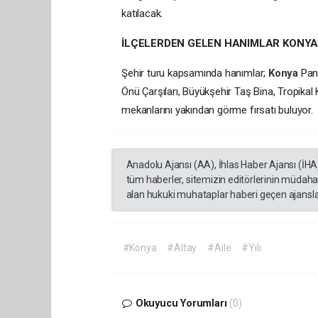
katılacak.
İLÇELERDEN GELEN HANIMLAR KONYA’N
Şehir turu kapsamında hanımlar;
Konya
Pan
Önü Çarşıları, Büyükşehir Taş Bina, Tropikal 
mekanlarını yakından görme fırsatı buluyor.
Anadolu Ajansı (AA), İhlas Haber Ajansı (İHA
tüm haberler, sitemizin editörlerinin müdaha
alan hukuki muhataplar haberi geçen ajanslar
#Konya
#Altay
#Aile
#Yılı
Okuyucu Yorumları
(0)