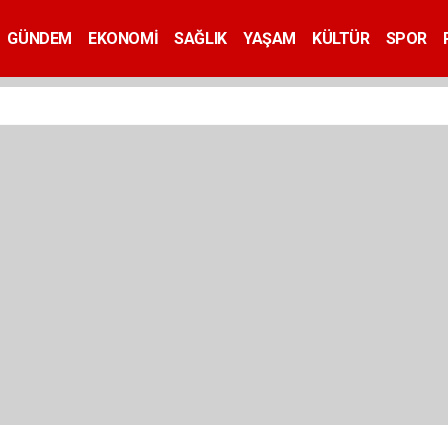
GÜNDEM
EKONOMİ
SAĞLIK
YAŞAM
KÜLTÜR
SPOR