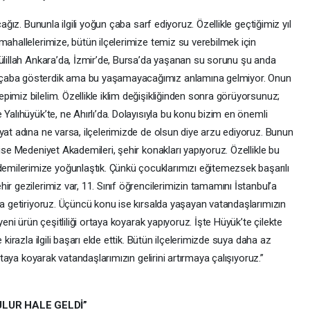
cağız. Bununla ilgili yoğun çaba sarf ediyoruz. Özellikle geçtiğimiz yıl
mahallelerimize, bütün ilçelerimize temiz su verebilmek için
dülillah Ankara’da, İzmir’de, Bursa’da yaşanan su sorunu şu anda
 çaba gösterdik ama bu yaşamayacağımız anlamına gelmiyor. Onun
imiz bilelim. Özellikle iklim değişikliğinden sonra görüyorsunuz;
Yalıhüyük’te, ne Ahırlı’da. Dolayısıyla bu konu bizim en önemli
yat adına ne varsa, ilçelerimizde de olsun diye arzu ediyoruz. Bunun
ise Medeniyet Akademileri, şehir konakları yapıyoruz. Özellikle bu
milerimize yoğunlaştık. Çünkü çocuklarımızı eğitemezsek başarılı
r gezilerimiz var, 11. Sınıf öğrencilerimizin tamamını İstanbul’a
ya getiriyoruz. Üçüncü konu ise kırsalda yaşayan vatandaşlarımızın
yeni ürün çeşitliliği ortaya koyarak yapıyoruz. İşte Hüyük’te çilekte
 kirazla ilgili başarı elde ettik. Bütün ilçelerimizde suya daha az
ortaya koyarak vatandaşlarımızın gelirini artırmaya çalışıyoruz.”
LUR HALE GELDİ”