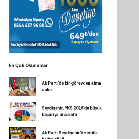
En Çok Okunanlar
Ak Parti’de bir görevden alma
daha
Seydişehir, YKS 2026'da büyük
başarıya imza attı
Ak Parti Seydişehir'de istifa