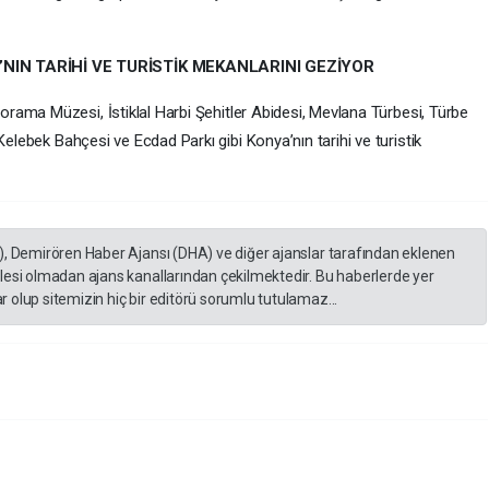
IN TARİHİ VE TURİSTİK MEKANLARINI GEZİYOR
orama Müzesi, İstiklal Harbi Şehitler Abidesi, Mevlana Türbesi, Türbe
Kelebek Bahçesi ve Ecdad Parkı gibi Konya’nın tarihi ve turistik
), Demirören Haber Ajansı (DHA) ve diğer ajanslar tarafından eklenen
lesi olmadan ajans kanallarından çekilmektedir. Bu haberlerde yer
 olup sitemizin hiç bir editörü sorumlu tutulamaz...