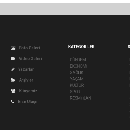
KATEGORİLER
S
Foto Galeri
Video Galeri
GÜNDEM
EKONOMİ
Yazarlar
SAĞLIK
YAŞAM
Arşivler
KÜLTÜR
Künyemiz
SPOR
RESMİ İLAN
Bize Ulaşın