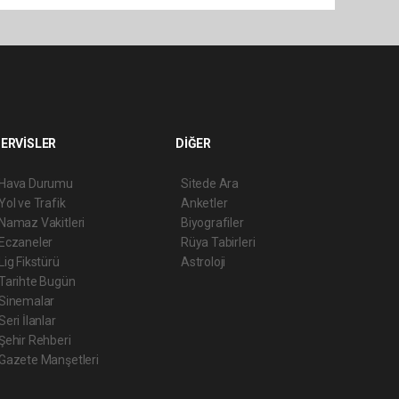
ERVİSLER
DİĞER
Hava Durumu
Sitede Ara
Yol ve Trafik
Anketler
Namaz Vakitleri
Biyografiler
Eczaneler
Rüya Tabirleri
Lig Fikstürü
Astroloji
Tarihte Bugün
Sinemalar
Seri İlanlar
Şehir Rehberi
Gazete Manşetleri