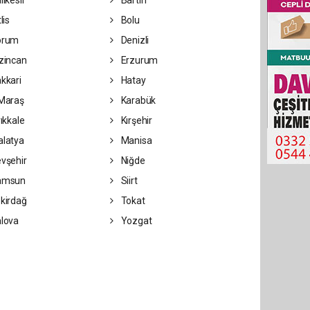
lıkesir
Bartın
lis
Bolu
orum
Denizli
zincan
Erzurum
kkari
Hatay
Maraş
Karabük
rıkkale
Kırşehir
latya
Manisa
vşehir
Niğde
amsun
Siirt
kirdağ
Tokat
lova
Yozgat