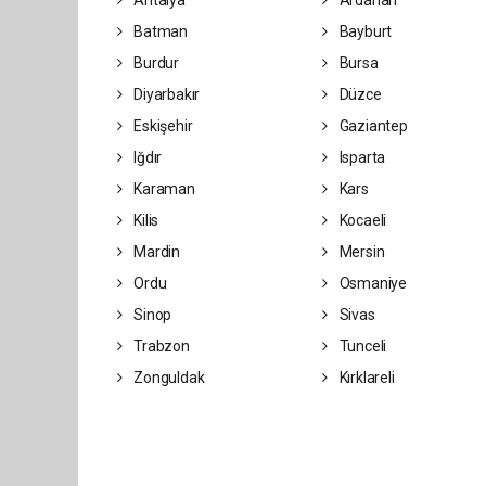
Antalya
Ardahan
Batman
Bayburt
Burdur
Bursa
Diyarbakır
Düzce
Eskişehir
Gaziantep
Iğdır
Isparta
Karaman
Kars
Kilis
Kocaeli
Mardin
Mersin
Ordu
Osmaniye
Sinop
Sivas
Trabzon
Tunceli
Zonguldak
Kırklareli