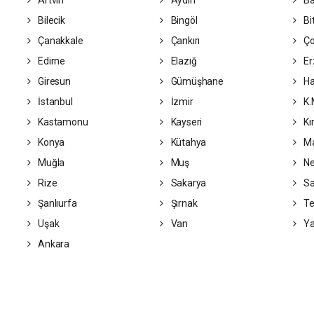
Artvin
Aydın
Ba
Bilecik
Bingöl
Bit
Çanakkale
Çankırı
Ç
Edirne
Elazığ
Er
Giresun
Gümüşhane
Ha
İstanbul
İzmir
K.
Kastamonu
Kayseri
Kı
Konya
Kütahya
Ma
Muğla
Muş
Ne
Rize
Sakarya
S
Şanlıurfa
Şırnak
Te
Uşak
Van
Ya
Ankara