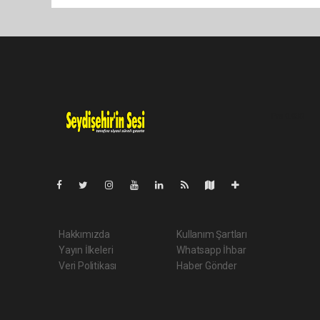
Pro-0.038
Hakkımızda
Kullanım Şartları
Yayın İlkeleri
Whatsapp İhbar
Veri Politikası
Haber Gönder