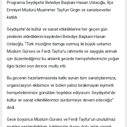
Programa Seydişehir Belediye Başkanı Hasan Ustaoğlu, İlçe
Emniyet Müdürü Muammer Tayfun Girgin ve sanatseverler
katıldı.
Seydişehir’de kültür ve sanat etkinliklerine her geçen gün
yenilerini eklediklerini kaydeden Belediye Başkanı Hasan
Ustaoğlu, “Türk müziğine damga vurmuş iki büyük ustamız
Müslüm Gürses ve Ferdi Tayfur’u rahmetle ve saygıyla anmak
için düzenlediğimiz bu anlamlı gecede hemşehrilerimizin yoğun
ilgisi bizleri son derece mutlu etti.
Bu gecenin hazırlanmasında katkı sunan tüm sanatçılarımıza,
organizasyon ekibimize ve bizleri yalnız bırakmayan kıymetli
hemşehrilerimize gönülden teşekkür ediyorum. Seydişehir’de
kültür ve sanat etkinliklerimizi sürdürmeye devam edeceğiz”
dedi.
Gece boyunca Müslüm Gürses ve Ferdi Tayfur’un unutulmaz
eserleri seslendirilirken, katılımcılar duygu dolu anlar yaşadı.