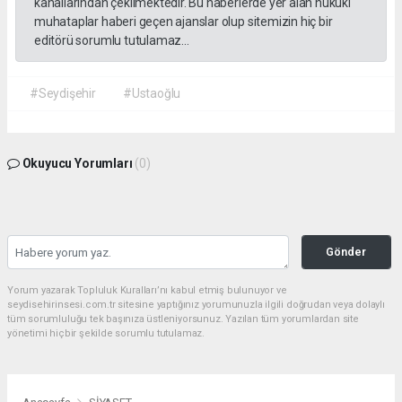
kanallarından çekilmektedir. Bu haberlerde yer alan hukuki
muhataplar haberi geçen ajanslar olup sitemizin hiç bir
editörü sorumlu tutulamaz...
#Seydişehir
#Ustaoğlu
Okuyucu Yorumları
(0)
Gönder
Yorum yazarak Topluluk Kuralları’nı kabul etmiş bulunuyor ve
seydisehirinsesi.com.tr sitesine yaptığınız yorumunuzla ilgili doğrudan veya dolaylı
tüm sorumluluğu tek başınıza üstleniyorsunuz. Yazılan tüm yorumlardan site
yönetimi hiçbir şekilde sorumlu tutulamaz.