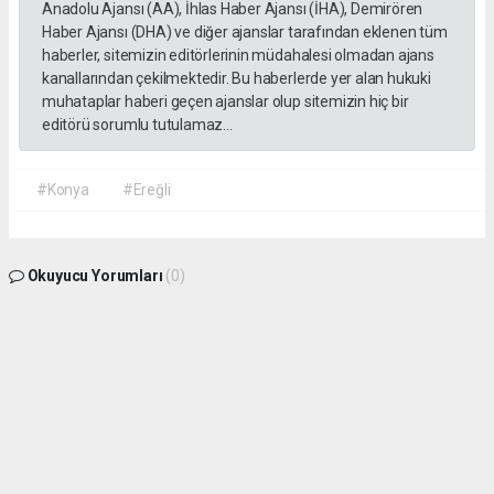
Anadolu Ajansı (AA), İhlas Haber Ajansı (İHA), Demirören
Haber Ajansı (DHA) ve diğer ajanslar tarafından eklenen tüm
haberler, sitemizin editörlerinin müdahalesi olmadan ajans
kanallarından çekilmektedir. Bu haberlerde yer alan hukuki
muhataplar haberi geçen ajanslar olup sitemizin hiç bir
editörü sorumlu tutulamaz...
#Konya
#Ereğli
Okuyucu Yorumları
(0)
Gönder
Yorum yazarak Topluluk Kuralları’nı kabul etmiş bulunuyor ve
seydisehirinsesi.com.tr sitesine yaptığınız yorumunuzla ilgili doğrudan veya dolaylı
tüm sorumluluğu tek başınıza üstleniyorsunuz. Yazılan tüm yorumlardan site
yönetimi hiçbir şekilde sorumlu tutulamaz.