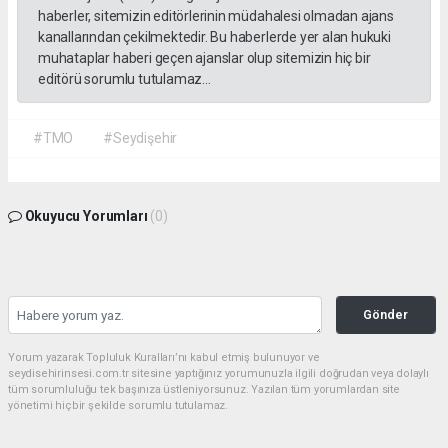
haberler, sitemizin editörlerinin müdahalesi olmadan ajans
kanallarından çekilmektedir. Bu haberlerde yer alan hukuki
muhataplar haberi geçen ajanslar olup sitemizin hiç bir
editörü sorumlu tutulamaz...
#TMO
#Seydişehir
Okuyucu Yorumları
(0)
Gönder
Yorum yazarak Topluluk Kuralları’nı kabul etmiş bulunuyor ve
seydisehirinsesi.com.tr sitesine yaptığınız yorumunuzla ilgili doğrudan veya dolaylı
tüm sorumluluğu tek başınıza üstleniyorsunuz. Yazılan tüm yorumlardan site
yönetimi hiçbir şekilde sorumlu tutulamaz.