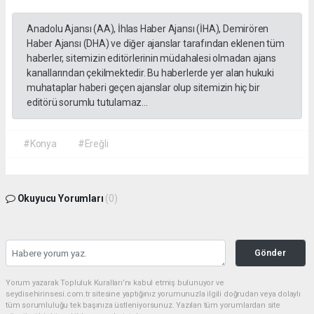
Anadolu Ajansı (AA), İhlas Haber Ajansı (İHA), Demirören
Haber Ajansı (DHA) ve diğer ajanslar tarafından eklenen tüm
haberler, sitemizin editörlerinin müdahalesi olmadan ajans
kanallarından çekilmektedir. Bu haberlerde yer alan hukuki
muhataplar haberi geçen ajanslar olup sitemizin hiç bir
editörü sorumlu tutulamaz...
#Konya
#Ereğli
Okuyucu Yorumları
(0)
Gönder
Yorum yazarak Topluluk Kuralları’nı kabul etmiş bulunuyor ve
seydisehirinsesi.com.tr sitesine yaptığınız yorumunuzla ilgili doğrudan veya dolaylı
tüm sorumluluğu tek başınıza üstleniyorsunuz. Yazılan tüm yorumlardan site