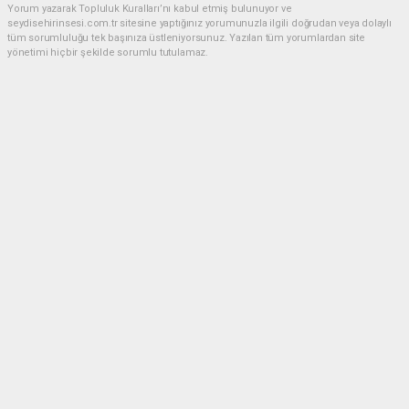
Yorum yazarak Topluluk Kuralları’nı kabul etmiş bulunuyor ve
seydisehirinsesi.com.tr sitesine yaptığınız yorumunuzla ilgili doğrudan veya dolaylı
tüm sorumluluğu tek başınıza üstleniyorsunuz. Yazılan tüm yorumlardan site
yönetimi hiçbir şekilde sorumlu tutulamaz.
Anasayfa
EĞİTİM
Seydişehir, YKS 2026'da büyük
başarıya imza attı
EĞİTİM
22.07.2026 - 22:28, Güncelleme: 22.07.2026 - 22:51
2026 Yükseköğretim Kurumları Sınavı (YKS)
sonuçları, Seydişehir'in eğitim alanındaki başarısını
bir kez daha gözler önüne serdi. İlçe genelinde elde
edilen dereceler, öğrencilerin azmi ve eğitim