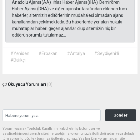
Anadolu Ajansı (AA), İhlas Haber Ajansı (İHA), Demirören
Haber Ajansı (DHA) ve diğer ajanslar tarafından eklenen tüm
haberler, sitemizin editörlerinin müdahalesi olmadan ajans
kanallarından çekilmektedir. Bu haberlerde yer alan hukuki
muhataplar haberi geçen ajanslar olup sitemizin hiç bir
editörü sorumlu tutulamaz...
#Yeniden
#Erbakan
#Antalya
#Seydişehirli
#Balıkçı
Okuyucu Yorumları
(0)
Gönder
Yorum yazarak Topluluk Kuralları’nı kabul etmiş bulunuyor ve
seydisehirinsesi.com.tr sitesine yaptığınız yorumunuzla ilgili doğrudan veya dolaylı
tüm sorumluluğu tek başınıza üstleniyorsunuz. Yazılan tüm yorumlardan site