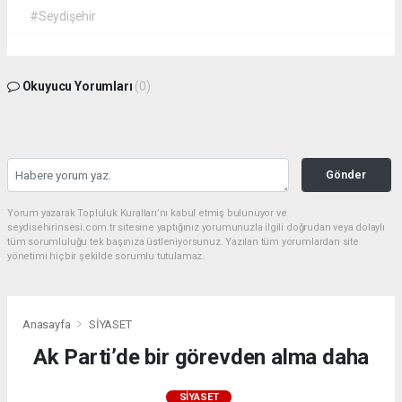
#Seydişehir
Okuyucu Yorumları
(0)
Gönder
Yorum yazarak Topluluk Kuralları’nı kabul etmiş bulunuyor ve
seydisehirinsesi.com.tr sitesine yaptığınız yorumunuzla ilgili doğrudan veya dolaylı
tüm sorumluluğu tek başınıza üstleniyorsunuz. Yazılan tüm yorumlardan site
yönetimi hiçbir şekilde sorumlu tutulamaz.
Anasayfa
SİYASET
Ak Parti’de bir görevden alma daha
SİYASET