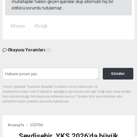
muhataplar haberi geçen ajanslar olup sitemizin hiç bir
editörü sorumlu tutulamaz...
#Konya
#Ereğli
Okuyucu Yorumları
(0)
Gönder
Yorum yazarak Topluluk Kuralları’nı kabul etmiş bulunuyor ve
seydisehirinsesi.com.tr sitesine yaptığınız yorumunuzla ilgili doğrudan veya dolaylı
tüm sorumluluğu tek başınıza üstleniyorsunuz. Yazılan tüm yorumlardan site
yönetimi hiçbir şekilde sorumlu tutulamaz.
Anasayfa
EĞİTİM
Seydişehir, YKS 2026'da büyük