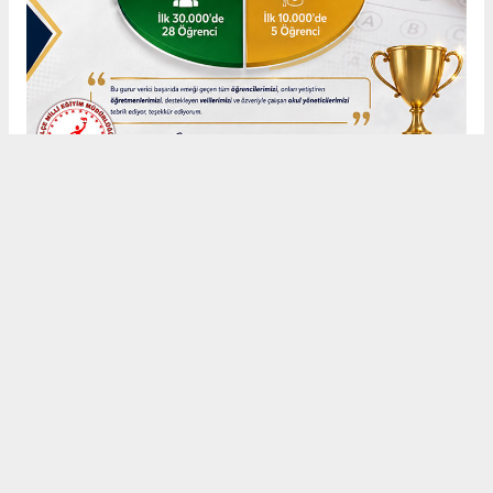
Anadolu Ajansı (AA), İhlas Haber Ajansı (İHA), Demirören
Haber Ajansı (DHA) ve diğer ajanslar tarafından eklenen tüm
haberler, sitemizin editörlerinin müdahalesi olmadan ajans
kanallarından çekilmektedir. Bu haberlerde yer alan hukuki
muhataplar haberi geçen ajanslar olup sitemizin hiç bir
editörü sorumlu tutulamaz...