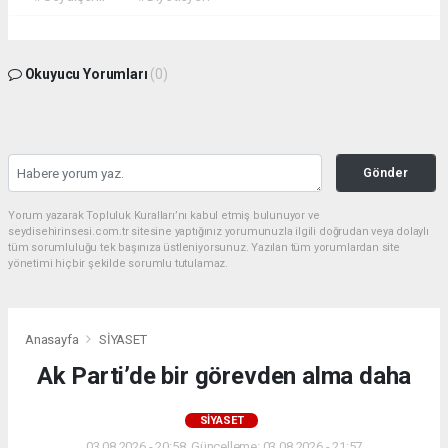
Okuyucu Yorumları
(0)
Gönder
Yorum yazarak Topluluk Kuralları’nı kabul etmiş bulunuyor ve
seydisehirinsesi.com.tr sitesine yaptığınız yorumunuzla ilgili doğrudan veya dolaylı
tüm sorumluluğu tek başınıza üstleniyorsunuz. Yazılan tüm yorumlardan site
yönetimi hiçbir şekilde sorumlu tutulamaz.
Anasayfa
SİYASET
Ak Parti’de bir görevden alma daha
SİYASET
03.08.2026 - 20:58, Güncelleme: 03.08.2026 - 21:57