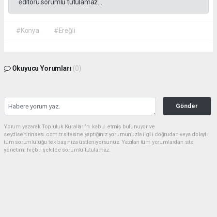
editörü sorumlu tutulamaz...
#Konya
#Ereğli
Okuyucu Yorumları
(0)
Gönder
Yorum yazarak Topluluk Kuralları’nı kabul etmiş bulunuyor ve
seydisehirinsesi.com.tr sitesine yaptığınız yorumunuzla ilgili doğrudan veya dolaylı
tüm sorumluluğu tek başınıza üstleniyorsunuz. Yazılan tüm yorumlardan site
yönetimi hiçbir şekilde sorumlu tutulamaz.
Anasayfa
EĞİTİM
Seydişehir, YKS 2026'da büyük