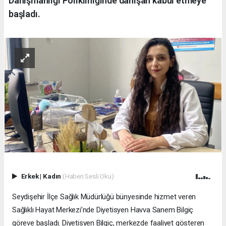
Danışmanlığı Polikliniğinde danışan kabul etmeye
başladı.
Erkek
|
Kadın
(Haberi Sesli Oku)
Seydişehir İlçe Sağlık Müdürlüğü bünyesinde hizmet veren
Sağlıklı Hayat Merkezi’nde Diyetisyen Havva Sanem Bilgiç
göreve başladı. Diyetisyen Bilgiç, merkezde faaliyet gösteren