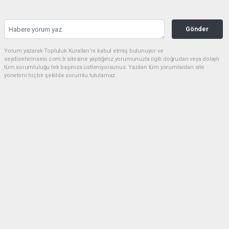
Gönder
Yorum yazarak Topluluk Kuralları’nı kabul etmiş bulunuyor ve
seydisehirinsesi.com.tr sitesine yaptığınız yorumunuzla ilgili doğrudan veya dolaylı
tüm sorumluluğu tek başınıza üstleniyorsunuz. Yazılan tüm yorumlardan site
yönetimi hiçbir şekilde sorumlu tutulamaz.
Anasayfa
EĞİTİM
Seydişehir, YKS 2026'da büyük
başarıya imza attı
EĞİTİM
22.07.2026 - 22:28, Güncelleme: 22.07.2026 - 22:51
2026 Yükseköğretim Kurumları Sınavı (YKS)