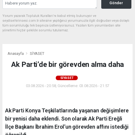
Gönder
Yorum yazarak Topluluk Kuralları’nı kabul etmiş bulunuyor ve
seydisehirinsesi.com.tr sitesine yaptığınız yorumunuzla ilgili doğrudan veya dolaylı
tüm sorumluluğu tek başınıza üstleniyorsunuz. Yazılan tüm yorumlardan site
yönetimi hiçbir şekilde sorumlu tutulamaz.
Anasayfa
SİYASET
Ak Parti’de bir görevden alma daha
SİYASET
03.08.2026 - 20:58, Güncelleme: 03.08.2026 - 21:57
Ak Parti Konya Teşkilatlarında yaşanan değişimlere
bir yenisi daha eklendi. Son olarak Ak Parti Ereğli
İlçe Başkanı İbrahim Erol’un görevden affını istediği
öğrenildi.