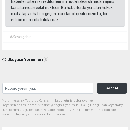
haberler, sitemizin editörlerinin müdahalesi olmadan ajans
kanallarından çekilmektedir. Bu haberlerde yer alan hukuki
muhataplar haberi geçen ajanslar olup sitemizin hiç bir
editörü sorumlu tutulamaz...
#Seydişehir
Okuyucu Yorumları
(0)
Gönder
Yorum yazarak Topluluk Kuralları’nı kabul etmiş bulunuyor ve
seydisehirinsesi.com.tr sitesine yaptığınız yorumunuzla ilgili doğrudan veya dolaylı
tüm sorumluluğu tek başınıza üstleniyorsunuz. Yazılan tüm yorumlardan site
yönetimi hiçbir şekilde sorumlu tutulamaz.