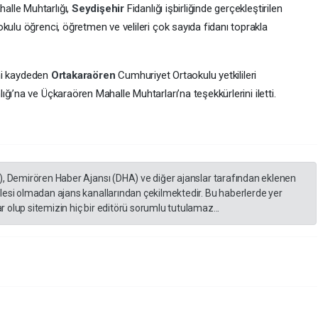
alle Muhtarlığı,
Seydişehir
Fidanlığı işbirliğinde gerçekleştirilen
ulu öğrenci, öğretmen ve velileri çok sayıda fidanı toprakla
ini kaydeden
Ortakaraören
Cumhuriyet Ortaokulu yetkilileri
lığı’na ve Üçkaraören Mahalle Muhtarları’na teşekkürlerini iletti.
), Demirören Haber Ajansı (DHA) ve diğer ajanslar tarafından eklenen
lesi olmadan ajans kanallarından çekilmektedir. Bu haberlerde yer
 olup sitemizin hiç bir editörü sorumlu tutulamaz...