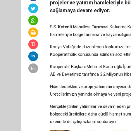
projeler ve yatırım hamleleriyle bö
sağlamaya devam ediyor.
S.S.
Ketenli
Mahallesi
Tarımsal
Kalkınma Koo
hamleleriyle bölge tarımına ve hayvancılığı
Konya Valiliğinde düzenlenen toplu imza tör
Kooperatifcilik konusunda adından söz ettire
Kooperatif Başkanı Mehmet Kacaroğlu İpart
AB ve Devletimiz tarafında 3.2 Milyonun hibe 
Hibe destekleri ve proje yatırımları sayesin
Üreticilerimizin yanında olmaya ve yeni proj
Gerçekleştirilen yatırımlar ve devam eden proj
bölgedeki üreticilere daha güçlü hizmet sunm
üzerinde de çalışmalarını sürdürüyor.