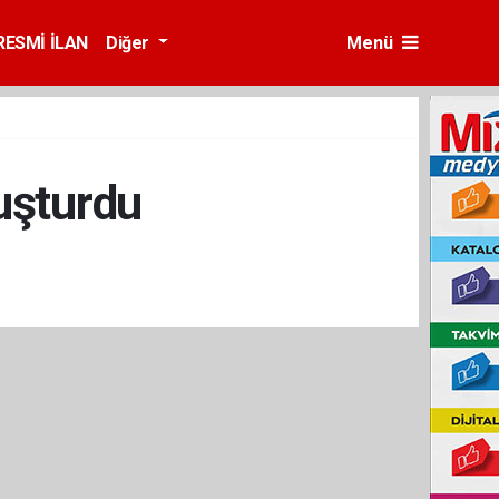
RESMİ İLAN
Diğer
Menü
luşturdu