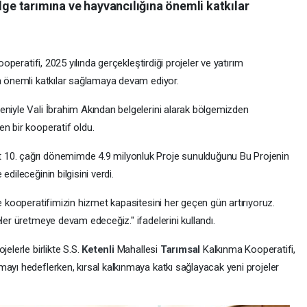
lge tarımına ve hayvancılığına önemli katkılar
peratifi, 2025 yılında gerçekleştirdiği projeler ve yatırım
na önemli katkılar sağlamaya devam ediyor.
eniyle Vali İbrahim Akından belgelerini alarak bölgemizden
n bir kooperatif oldu.
 10. çağrı dönemimde 4.9 milyonluk Proje sunulduğunu Bu Projenin
edileceğinin bilgisini verdi.
de kooperatifimizin hizmet kapasitesini her geçen gün artırıyoruz.
eler üretmeye devam edeceğiz." ifadelerini kullandı.
elerle birlikte S.S.
Ketenli
Mahallesi
Tarımsal
Kalkınma Kooperatifi,
ayı hedeflerken, kırsal kalkınmaya katkı sağlayacak yeni projeler