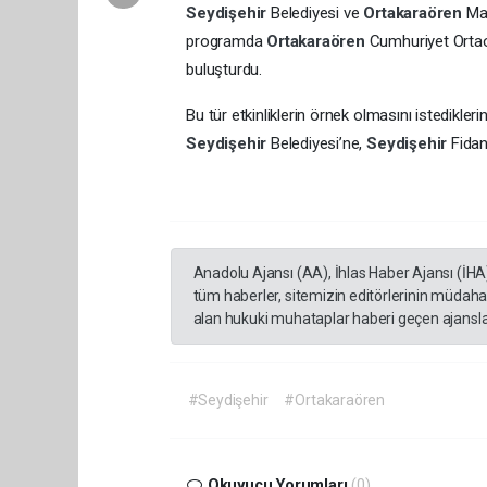
Seydişehir
Belediyesi ve
Ortakaraören
Mah
programda
Ortakaraören
Cumhuriyet Ortaok
buluşturdu.
Bu tür etkinliklerin örnek olmasını istedikler
Seydişehir
Belediyesi’ne,
Seydişehir
Fidan
Anadolu Ajansı (AA), İhlas Haber Ajansı (İHA
tüm haberler, sitemizin editörlerinin müdaha
alan hukuki muhataplar haberi geçen ajanslar
#Seydişehir
#Ortakaraören
Okuyucu Yorumları
(0)