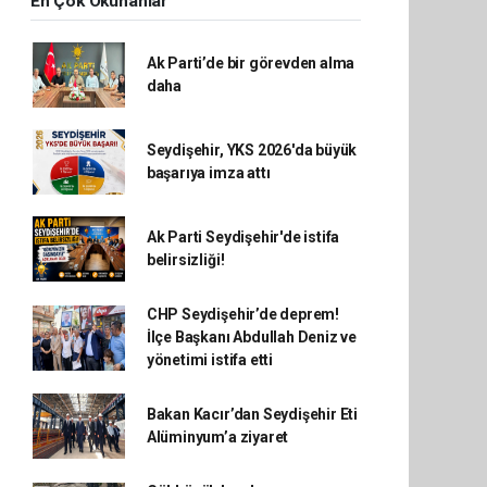
En Çok Okunanlar
Ak Parti’de bir görevden alma
daha
Seydişehir, YKS 2026'da büyük
başarıya imza attı
Ak Parti Seydişehir'de istifa
belirsizliği!
CHP Seydişehir’de deprem!
İlçe Başkanı Abdullah Deniz ve
yönetimi istifa etti
Bakan Kacır’dan Seydişehir Eti
Alüminyum’a ziyaret