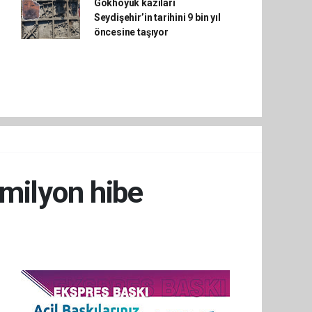
Gökhöyük kazıları
Seydişehir’in tarihini 9 bin yıl
öncesine taşıyor
 milyon hibe