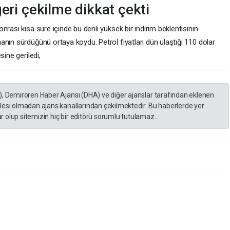
geri çekilme dikkat çekti
rası kısa süre içinde bu denli yüksek bir indirim beklentisinin
nın sürdüğünü ortaya koydu. Petrol fiyatları dün ulaştığı 110 dolar
sine geriledi,
), Demirören Haber Ajansı (DHA) ve diğer ajanslar tarafından eklenen
lesi olmadan ajans kanallarından çekilmektedir. Bu haberlerde yer
 olup sitemizin hiç bir editörü sorumlu tutulamaz...