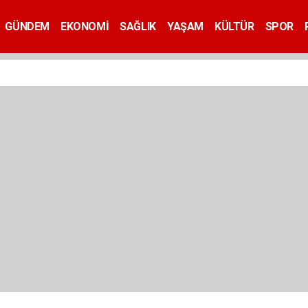
GÜNDEM
EKONOMİ
SAĞLIK
YAŞAM
KÜLTÜR
SPOR