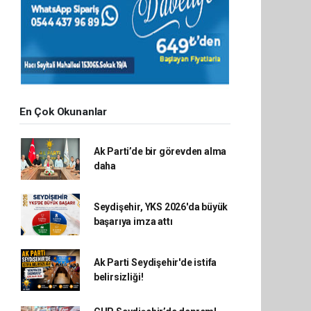
En Çok Okunanlar
Ak Parti’de bir görevden alma
daha
Seydişehir, YKS 2026'da büyük
başarıya imza attı
Ak Parti Seydişehir'de istifa
belirsizliği!