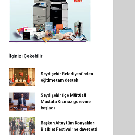
İlginizi Çekebilir
Seydişehir Belediyesi’nden
eğitime tam destek
Seydişehir İlçe Müftüsü
Mustafa Kızmaz görevine
başladı
Başkan Altay tüm Konyalıları
Bisiklet Festivali’ne davet etti