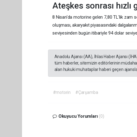
Ateşkes sonrası hızlı 
8 Nisan'da motorine gelen 7,80 TL'lik zam son
oluşması, akaryakıt piyasasındaki dalgalanma
seviyesinden bugün itibariyle 94 dolar seviye
Anadolu Ajansı (AA), İhlas Haber Ajansı (İHA
tüm haberler, sitemizin editörlerinin müdaha
alan hukuki muhataplar haberi geçen ajanslar
#motorin
#Çarşamba
Okuyucu Yorumları
(0)