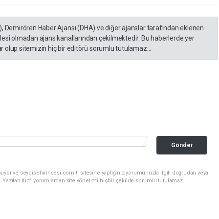
), Demirören Haber Ajansı (DHA) ve diğer ajanslar tarafından eklenen
lesi olmadan ajans kanallarından çekilmektedir. Bu haberlerde yer
 olup sitemizin hiç bir editörü sorumlu tutulamaz...
Gönder
uyor ve seydisehirinsesi.com.tr sitesine yaptığınız yorumunuzla ilgili doğrudan veya
. Yazılan tüm yorumlardan site yönetimi hiçbir şekilde sorumlu tutulamaz.