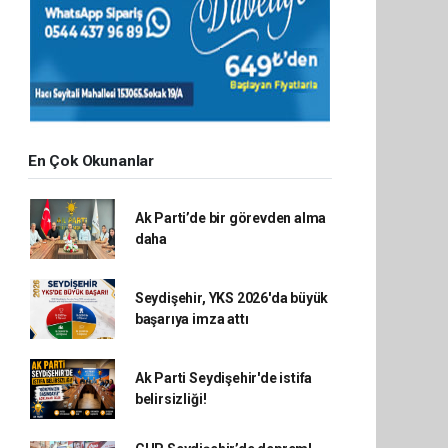
En Çok Okunanlar
Ak Parti’de bir görevden alma
daha
Seydişehir, YKS 2026'da büyük
başarıya imza attı
Ak Parti Seydişehir'de istifa
belirsizliği!