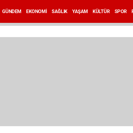
GÜNDEM
EKONOMİ
SAĞLIK
YAŞAM
KÜLTÜR
SPOR