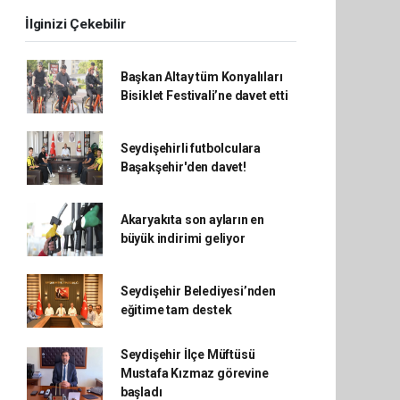
İlginizi Çekebilir
Başkan Altay tüm Konyalıları
Bisiklet Festivali’ne davet etti
Seydişehirli futbolculara
Başakşehir'den davet!
Akaryakıta son ayların en
büyük indirimi geliyor
Seydişehir Belediyesi’nden
eğitime tam destek
Seydişehir İlçe Müftüsü
Mustafa Kızmaz görevine
başladı