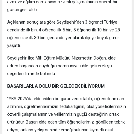
azmi ve eğitim camiasının özverili çalışmalarının önemli bir
göstergesi oldu.
Açıklanan sonuçlara göre Seydişehir'den 3 öğrenci Türkiye
genelinde ilk bin, 4 öğrenci ilk 5 bin, 5 öğrenci ilk 10 bin ve 28
öğrenci ise ilk 30 bin içerisinde yer alarak ilçeye büyük gurur
yaşattı.
Seydişehir İlçe Milli Eğitim Müdürü Nizamettin Doğan, elde
edilen başarıdan duyduğu memnuniyeti dile getirerek şu
değerlendirmede bulundu:
BAŞARILARLA DOLU BİR GELECEK DİLİYORUM
"YKS 2026'da elde edilen bu gurur verici tablo, öğrencilerimizin
azminin, öğretmenlerimizin fedakârlığının, okul yöneticilerimizin
özverili çalışmalarının ve velilerimizin güçlü desteğinin ortak
ürünüdür. Başarı elde eden tüm öğrencilerimizi gönülden tebrik
ediyor, onların yetişmesinde emeği bulunan kıymetli okul