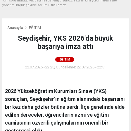
tüm sorumluluğu tek başınıza üstleniyorsunuz. Yazılan tüm yorumlardan site
yönetimi hiçbir şekilde sorumlu tutulamaz.
Anasayfa
EĞİTİM
Seydişehir, YKS 2026'da büyük
başarıya imza attı
EĞİTİM
22.07.2026 - 22:28, Güncelleme: 22.07.2026 - 22:51
2026 Yükseköğretim Kurumları Sınavı (YKS)
sonuçları, Seydişehir'in eğitim alanındaki başarısını
bir kez daha gözler önüne serdi. İlçe genelinde elde
edilen dereceler, öğrencilerin azmi ve eğitim
camiasının özverili çalışmalarının önemli bir
göstergesi oldu.