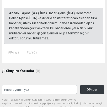
Anadolu Ajansı (AA), İhlas Haber Ajansı (İHA), Demirören
Haber Ajansı (DHA) ve diğer ajanslar tarafından eklenen tüm
haberler, sitemizin editörlerinin müdahalesi olmadan ajans
kanallarından çekilmektedir. Bu haberlerde yer alan hukuki
muhataplar haberi geçen ajanslar olup sitemizin hiç bir
editörü sorumlu tutulamaz...
#Konya
#Ereğli
Okuyucu Yorumları
(0)
Gönder
Yorum yazarak Topluluk Kuralları’nı kabul etmiş bulunuyor ve
seydisehirinsesi.com.tr sitesine yaptığınız yorumunuzla ilgili doğrudan veya dolaylı