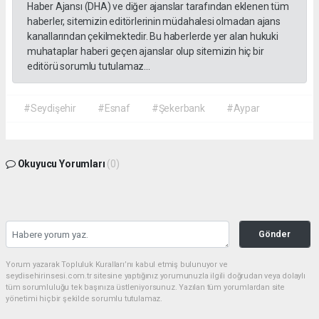
Haber Ajansı (DHA) ve diğer ajanslar tarafından eklenen tüm
haberler, sitemizin editörlerinin müdahalesi olmadan ajans
kanallarından çekilmektedir. Bu haberlerde yer alan hukuki
muhataplar haberi geçen ajanslar olup sitemizin hiç bir
editörü sorumlu tutulamaz...
#Seydişehir
#Esnaf
#Şekerbank
#Aypar
Okuyucu Yorumları
(0)
Gönder
Yorum yazarak Topluluk Kuralları’nı kabul etmiş bulunuyor ve
seydisehirinsesi.com.tr sitesine yaptığınız yorumunuzla ilgili doğrudan veya dolaylı
tüm sorumluluğu tek başınıza üstleniyorsunuz. Yazılan tüm yorumlardan site
yönetimi hiçbir şekilde sorumlu tutulamaz.