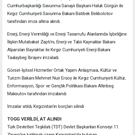
Cumhurbaşkanlığı Savunma Sanayii Başkanı Haluk Görgün ile
Kırgız Cumhuriyeti Savunma Bakanı Batıbek Bekbolotov
tarafından imza altına alındı.
Enerji, Enerji Verimliliği ve Enerji Tasarrufu Alanlarında İşbirliğine
İlişkin Mutabakat Zaptı'nı, Enerji ve Tabii Kaynaklar Bakanı
Alparslan Bayraktar ile Kırgız Cumhuriyeti Enerji Bakanı
Taalaybeg İbrayev imzaladı.
Görsel-İşitsel Hizmetler Ortak Yapım Anlaşması, Kültür ve
Turizm Bakanı Mehmet Nuri Ersoy ile Kırgız Cumhuriyeti Kültür,
Enformasyon, Spor ve Gençlik Politikası Bakanı Altınbeg
Maksutov tarafından imzalandı.
İmzalar atıldı, Kırgızistan'ın borçları silindi
TOGG VERİLDİ, AT ALINDI
Türk Devletleri Teşkilatı (TDT) Devlet Başkanları Konseyi 11.
Zirvesi'ne katılmak üzere Kırgızistan'da bulunan