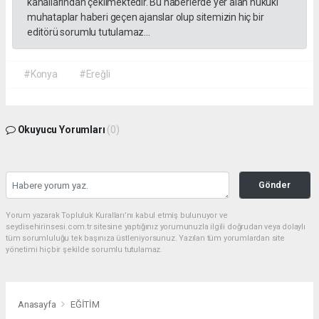
kanallarından çekilmektedir. Bu haberlerde yer alan hukuki
muhataplar haberi geçen ajanslar olup sitemizin hiç bir
editörü sorumlu tutulamaz...
#Konya
#Ereğli
Okuyucu Yorumları
(0)
Gönder
Yorum yazarak Topluluk Kuralları’nı kabul etmiş bulunuyor ve
seydisehirinsesi.com.tr sitesine yaptığınız yorumunuzla ilgili doğrudan veya dolaylı
tüm sorumluluğu tek başınıza üstleniyorsunuz. Yazılan tüm yorumlardan site
yönetimi hiçbir şekilde sorumlu tutulamaz.
Anasayfa
EĞİTİM