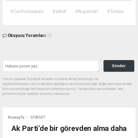
#Cumhurbaşkanı
#silindi
#Kırgızistan
#Türkiye
Okuyucu Yorumları
(0)
Gönder
Yorum yazarak Topluluk Kuralları’nı kabul etmiş bulunuyor ve
seydisehirinsesi.com.tr sitesine yaptığınız yorumunuzla ilgili doğrudan veya dolaylı
tüm sorumluluğu tek başınıza üstleniyorsunuz. Yazılan tüm yorumlardan site
yönetimi hiçbir şekilde sorumlu tutulamaz.
Anasayfa
SİYASET
Ak Parti’de bir görevden alma daha