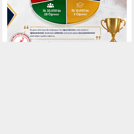
Anadolu Ajansı (AA), İhlas Haber Ajansı (İHA), Demirören
Haber Ajansı (DHA) ve diğer ajanslar tarafından eklenen tüm
haberler, sitemizin editörlerinin müdahalesi olmadan ajans
kanallarından çekilmektedir. Bu haberlerde yer alan hukuki
muhataplar haberi geçen ajanslar olup sitemizin hiç bir
editörü sorumlu tutulamaz...