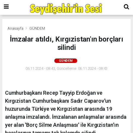
Anasayfa
GÜNDEM
İmzalar atıldı, Kırgızistan'ın borçları
silindi
GÜNDEM
06.11.2024 - 08:43, Güncelleme: 06.11.2024 - 08:43
Cumhurbaşkanı Recep Tayyip Erdoğan ve
Kırgızistan Cumhurbaşkanı Sadır Caparov'un
huzurunda Türkiye ve Kırgızistan arasında 19
anlaşma imzalandı. İmzalanan anlaşmalar arasında
yer alan 'Borç Silme Anlaşması' ile Kırgızistan'ın
borçlarının tamamı tek kalemde silindi.