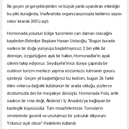
İlki geçen yıl gerçekleştirilen ve büyük yankı uyandıran etkinliğin
bu yılki durağında, ViaAnatolia organizasyonuyla katılımcı sayısı
rekor kırarak 300’ü aştı.
Homonada yolunun bölge turizminin can damarı olacağını
kaydeden Belediye Başkanı Hasan Ustaoğlu; "Bugün burada
sadece bir doğa yürüyüşü başlatmıyoruz; 2 bin yıllık bir
direnişin, özgürlüğüne aşık bir halkın, Homonadlar’ın ayak
izlerini takip ediyoruz. Seydişehir’imizi dünya çapında bir
outdoor turizm merkezi yapma sözümüzü tutmanın gururu
içindeyiz. Geçen yıl başlattığımız bu kıvılcım, bugün 26 farklı
ilden onlarca dağcılık kulübünün bir arada olduğu, yüzlerce
dostumuzla dev bir meşaleye dönüştü. Homonada Yolu; artık
sadece bir rota değil, Akdeniz’i İç Anadolu’ya bağlayan bir
kardeşlik köprüsüdür. Tüm misafirlerimize Toroslar’ın
zirvelerinde güvenli ve unutulmaz bir yolculuk diliyorum.
Yolunuz açık olsun" ifadelerini kullandı.