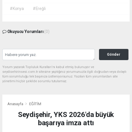
#Konya
#Ereğli
Okuyucu Yorumları
(0)
Gönder
Yorum yazarak Topluluk Kuralları’nı kabul etmiş bulunuyor ve
seydisehirinsesi.com.tr sitesine yaptığınız yorumunuzla ilgili doğrudan veya dolaylı
tüm sorumluluğu tek başınıza üstleniyorsunuz. Yazılan tüm yorumlardan site
yönetimi hiçbir şekilde sorumlu tutulamaz.
Anasayfa
EĞİTİM
Seydişehir, YKS 2026'da büyük
başarıya imza attı