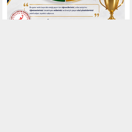
Anadolu Ajansı (AA), İhlas Haber Ajansı (İHA), Demirören
Haber Ajansı (DHA) ve diğer ajanslar tarafından eklenen tüm
haberler, sitemizin editörlerinin müdahalesi olmadan ajans
kanallarından çekilmektedir. Bu haberlerde yer alan hukuki
muhataplar haberi geçen ajanslar olup sitemizin hiç bir
editörü sorumlu tutulamaz...
#Nizamettin
#Seydişehir