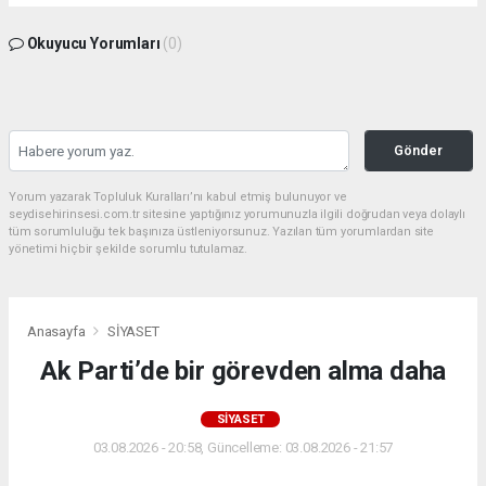
Okuyucu Yorumları
(0)
Gönder
Yorum yazarak Topluluk Kuralları’nı kabul etmiş bulunuyor ve
seydisehirinsesi.com.tr sitesine yaptığınız yorumunuzla ilgili doğrudan veya dolaylı
tüm sorumluluğu tek başınıza üstleniyorsunuz. Yazılan tüm yorumlardan site
yönetimi hiçbir şekilde sorumlu tutulamaz.
Anasayfa
SİYASET
Ak Parti’de bir görevden alma daha
SİYASET
03.08.2026 - 20:58, Güncelleme: 03.08.2026 - 21:57