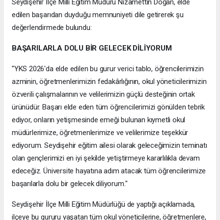
Seydişehir İlçe Milli Eğitim Müdürü Nizamettin Doğan, elde
edilen başarıdan duyduğu memnuniyeti dile getirerek şu
değerlendirmede bulundu:
BAŞARILARLA DOLU BİR GELECEK DİLİYORUM
"YKS 2026'da elde edilen bu gurur verici tablo, öğrencilerimizin
azminin, öğretmenlerimizin fedakârlığının, okul yöneticilerimizin
özverili çalışmalarının ve velilerimizin güçlü desteğinin ortak
ürünüdür. Başarı elde eden tüm öğrencilerimizi gönülden tebrik
ediyor, onların yetişmesinde emeği bulunan kıymetli okul
müdürlerimize, öğretmenlerimize ve velilerimize teşekkür
ediyorum. Seydişehir eğitim ailesi olarak geleceğimizin teminatı
olan gençlerimizi en iyi şekilde yetiştirmeye kararlılıkla devam
edeceğiz. Üniversite hayatına adım atacak tüm öğrencilerimize
başarılarla dolu bir gelecek diliyorum."
Seydişehir İlçe Milli Eğitim Müdürlüğü de yaptığı açıklamada,
ilçeye bu gururu yaşatan tüm okul yöneticilerine, öğretmenlere,