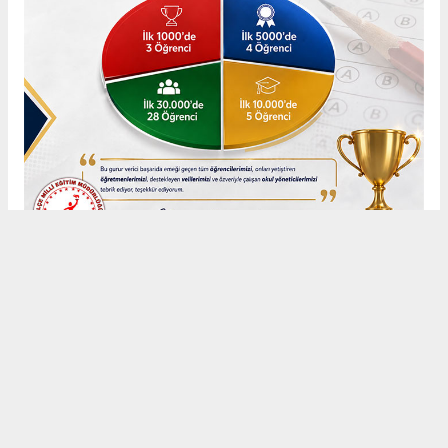
Anadolu Ajansı (AA), İhlas Haber Ajansı (İHA), Demirören
Haber Ajansı (DHA) ve diğer ajanslar tarafından eklenen tüm
haberler, sitemizin editörlerinin müdahalesi olmadan ajans