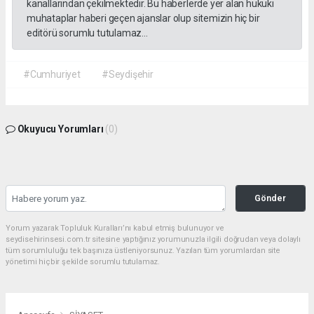
kanallarından çekilmektedir. Bu haberlerde yer alan hukuki
muhataplar haberi geçen ajanslar olup sitemizin hiç bir
editörü sorumlu tutulamaz...
#Cumhuriyet
#Seydişehir
Okuyucu Yorumları
(0)
Gönder
Yorum yazarak Topluluk Kuralları’nı kabul etmiş bulunuyor ve
seydisehirinsesi.com.tr sitesine yaptığınız yorumunuzla ilgili doğrudan veya dolaylı
tüm sorumluluğu tek başınıza üstleniyorsunuz. Yazılan tüm yorumlardan site
yönetimi hiçbir şekilde sorumlu tutulamaz.