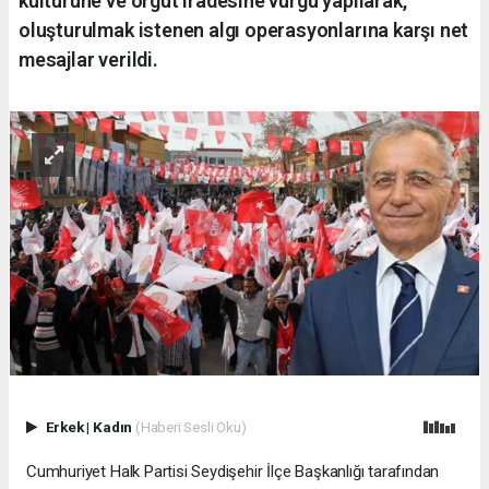
kültürüne ve örgüt iradesine vurgu yapılarak,
oluşturulmak istenen algı operasyonlarına karşı net
mesajlar verildi.
Erkek
|
Kadın
(Haberi Sesli Oku)
Cumhuriyet Halk Partisi Seydişehir İlçe Başkanlığı tarafından