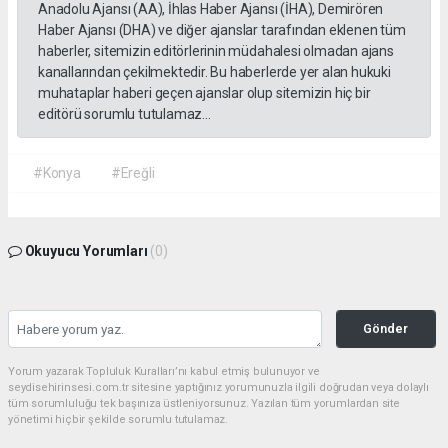
Anadolu Ajansı (AA), İhlas Haber Ajansı (İHA), Demirören
Haber Ajansı (DHA) ve diğer ajanslar tarafından eklenen tüm
haberler, sitemizin editörlerinin müdahalesi olmadan ajans
kanallarından çekilmektedir. Bu haberlerde yer alan hukuki
muhataplar haberi geçen ajanslar olup sitemizin hiç bir
editörü sorumlu tutulamaz...
#Konya
#Ereğli
Okuyucu Yorumları
(0)
Gönder
Yorum yazarak Topluluk Kuralları’nı kabul etmiş bulunuyor ve
seydisehirinsesi.com.tr sitesine yaptığınız yorumunuzla ilgili doğrudan veya dolaylı
tüm sorumluluğu tek başınıza üstleniyorsunuz. Yazılan tüm yorumlardan site
yönetimi hiçbir şekilde sorumlu tutulamaz.