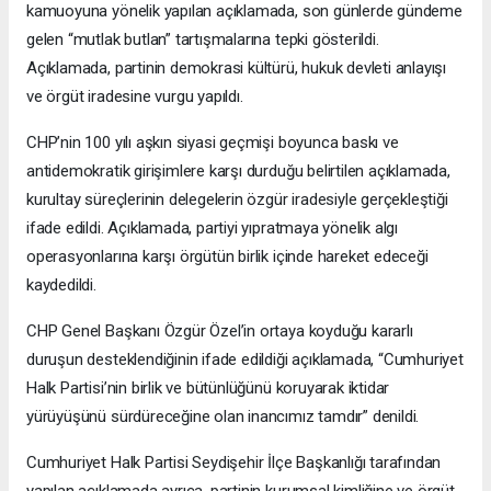
kamuoyuna yönelik yapılan açıklamada, son günlerde gündeme
gelen “mutlak butlan” tartışmalarına tepki gösterildi.
Açıklamada, partinin demokrasi kültürü, hukuk devleti anlayışı
ve örgüt iradesine vurgu yapıldı.
CHP’nin 100 yılı aşkın siyasi geçmişi boyunca baskı ve
antidemokratik girişimlere karşı durduğu belirtilen açıklamada,
kurultay süreçlerinin delegelerin özgür iradesiyle gerçekleştiği
ifade edildi. Açıklamada, partiyi yıpratmaya yönelik algı
operasyonlarına karşı örgütün birlik içinde hareket edeceği
kaydedildi.
CHP Genel Başkanı Özgür Özel’in ortaya koyduğu kararlı
duruşun desteklendiğinin ifade edildiği açıklamada, “Cumhuriyet
Halk Partisi’nin birlik ve bütünlüğünü koruyarak iktidar
yürüyüşünü sürdüreceğine olan inancımız tamdır” denildi.
Cumhuriyet Halk Partisi Seydişehir İlçe Başkanlığı tarafından
yapılan açıklamada ayrıca, partinin kurumsal kimliğine ve örgüt