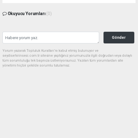
Okuyucu Yorumları
(0)
Gönder
Yorum yazarak Topluluk Kuralları’nı kabul etmiş bulunuyor ve
seydisehirinsesi.com.tr sitesine yaptığınız yorumunuzla ilgili doğrudan veya dolaylı
tüm sorumluluğu tek başınıza üstleniyorsunuz. Yazılan tüm yorumlardan site
yönetimi hiçbir şekilde sorumlu tutulamaz.
Anasayfa
EĞİTİM
Seydişehir, YKS 2026'da büyük
başarıya imza attı
EĞİTİM
22.07.2026 - 22:28, Güncelleme: 22.07.2026 - 22:51