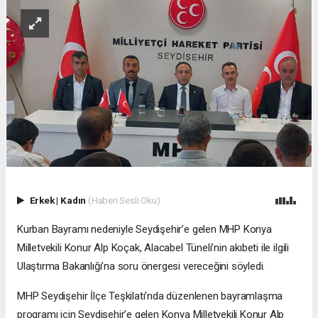
Erkek
|
Kadın
(Haberi Sesli Oku)
Kurban Bayramı nedeniyle Seydişehir’e gelen MHP Konya
Milletvekili Konur Alp Koçak, Alacabel Tüneli’nin akıbeti ile ilgili
Ulaştırma Bakanlığı’na soru önergesi vereceğini söyledi.
MHP Seydişehir İlçe Teşkilatı’nda düzenlenen bayramlaşma
programı için Seydişehir’e gelen Konya Milletvekili Konur Alp