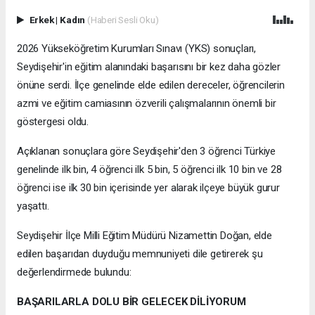
Erkek
|
Kadın
(Haberi Sesli Oku)
2026 Yükseköğretim Kurumları Sınavı (YKS) sonuçları,
Seydişehir'in eğitim alanındaki başarısını bir kez daha gözler
önüne serdi. İlçe genelinde elde edilen dereceler, öğrencilerin
azmi ve eğitim camiasının özverili çalışmalarının önemli bir
göstergesi oldu.
Açıklanan sonuçlara göre Seydişehir'den 3 öğrenci Türkiye
genelinde ilk bin, 4 öğrenci ilk 5 bin, 5 öğrenci ilk 10 bin ve 28
öğrenci ise ilk 30 bin içerisinde yer alarak ilçeye büyük gurur
yaşattı.
Seydişehir İlçe Milli Eğitim Müdürü Nizamettin Doğan, elde
edilen başarıdan duyduğu memnuniyeti dile getirerek şu
değerlendirmede bulundu:
BAŞARILARLA DOLU BİR GELECEK DİLİYORUM