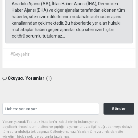
Anadolu Ajansı (AA), İhlas Haber Ajansı (İHA), Demirören
Haber Ajansı (DHA) ve diğer ajanslar tarafından eklenen tüm
haberler, sitemizin editörlerinin müdahalesi olmadan ajans
kanallarından çekilmektedir. Bu haberlerde yer alan hukuki
muhataplar haberi geçen ajanslar olup sitemizin hiç bir
editörü sorumlu tutulamaz...
#Beyşehir
Okuyucu Yorumları
(1)
Gönder
Yorum yazarak Topluluk Kuralları’nı kabul etmiş bulunuyor ve
seydisehirinsesi.com.tr sitesine yaptığınız yorumunuzla ilgili doğrudan veya dolaylı
tüm sorumluluğu tek başınıza üstleniyorsunuz. Yazılan tüm yorumlardan site
yönetimi hiçbir şekilde sorumlu tutulamaz.