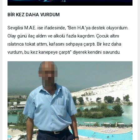
BİR KEZ DAHA VURDUM
Sevgilisi M.A.E. ise ifadesinde, “Ben H.A.’ya destek oluyordum.
Olay günü ilaç aldım ve alkolü fazla kaçırdım. Çocuk altını
ıslatınca tokat attım, kafasını sehpaya çarptı. Bir kez daha
vurdum, bu kez kanepeye çarptı” diyerek kendini savundu.