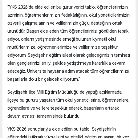
"YKS 2026'da elde edilen bu gurur verici tablo, öğrencilerimizin
azminin, öğretmenlerimizin fedakârlığının, okul yöneticilerimizin
özverili çalışmalarının ve velilerimizin güçlü desteğinin ortak
ürünüdür. Başarı elde eden tüm öğrencilerimizi gönülden tebrik
ediyor, onların yetişmesinde emeği bulunan kıymetli okul
müdürlerimize, öğretmenlerimize ve velilerimize teşekkür
ediyorum. Seydişehir eğitim ailesi olarak geleceğimizin teminatı
olan gençlerimizi en iyi şekilde yetiştirmeye kararlılıkla devam
edeceğiz. Üniversite hayatına adım atacak tüm öğrencilerimize
başarılarla dolu bir gelecek diliyorum."
Seydişehir İlçe Milli Eğitim Müdürlüğü de yaptığı açıklamada,
ilçeye bu gururu yaşatan tüm okul yöneticilerine, öğretmenlere,
öğrencilere ve velilere teşekkür ederek, başarıların artarak
devam etmesi temennisinde bulundu.
YKS 2026 sonuçlarıyla elde edilen bu tablo, Seydişehir'in
eğitimdeki istikrarlı yükselişini ve nitelikli eğitim anlayışını bir kez