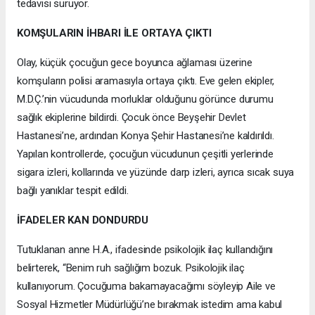
tedavisi sürüyor.
KOMŞULARIN İHBARI İLE ORTAYA ÇIKTI
Olay, küçük çocuğun gece boyunca ağlaması üzerine
komşuların polisi aramasıyla ortaya çıktı. Eve gelen ekipler,
M.D.Ç.’nin vücudunda morluklar olduğunu görünce durumu
sağlık ekiplerine bildirdi. Çocuk önce Beyşehir Devlet
Hastanesi’ne, ardından Konya Şehir Hastanesi’ne kaldırıldı.
Yapılan kontrollerde, çocuğun vücudunun çeşitli yerlerinde
sigara izleri, kollarında ve yüzünde darp izleri, ayrıca sıcak suya
bağlı yanıklar tespit edildi.
İFADELER KAN DONDURDU
Tutuklanan anne H.A., ifadesinde psikolojik ilaç kullandığını
belirterek, “Benim ruh sağlığım bozuk. Psikolojik ilaç
kullanıyorum. Çocuğuma bakamayacağımı söyleyip Aile ve
Sosyal Hizmetler Müdürlüğü’ne bırakmak istedim ama kabul