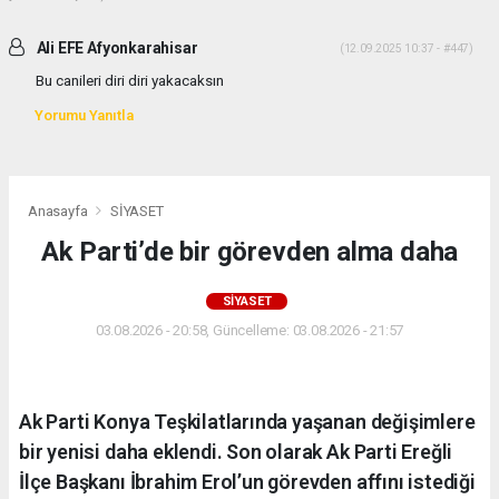
Ali EFE Afyonkarahisar
(12.09.2025 10:37 - #447)
Bu canileri diri diri yakacaksın
Yorumu Yanıtla
Anasayfa
SİYASET
Ak Parti’de bir görevden alma daha
SİYASET
03.08.2026 - 20:58, Güncelleme: 03.08.2026 - 21:57
Ak Parti Konya Teşkilatlarında yaşanan değişimlere
bir yenisi daha eklendi. Son olarak Ak Parti Ereğli
İlçe Başkanı İbrahim Erol’un görevden affını istediği