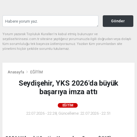
Gönder
Yorum yazarak Topluluk Kuralları’nı kabul etmiş bulunuyor ve
seydisehirinsesi.com.tr sitesine yaptığınız yorumunuzla ilgili doğrudan veya dolaylı
tüm sorumluluğu tek başınıza üstleniyorsunuz. Yazılan tüm yorumlardan site
yönetimi hiçbir şekilde sorumlu tutulamaz.
Anasayfa
EĞİTİM
Seydişehir, YKS 2026'da büyük
başarıya imza attı
EĞİTİM
22.07.2026 - 22:28, Güncelleme: 22.07.2026 - 22:51