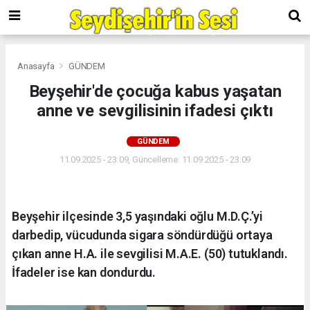
Anasayfa
GÜNDEM
Beyşehir'de çocuğa kabus yaşatan
anne ve sevgilisinin ifadesi çıktı
GÜNDEM
11.09.2025 - 23:09, Güncelleme: 11.09.2025 - 23:09
Beyşehir ilçesinde 3,5 yaşındaki oğlu M.D.Ç.’yi
darbedip, vücudunda sigara söndürdüğü ortaya
çıkan anne H.A. ile sevgilisi M.A.E. (50) tutuklandı.
İfadeler ise kan dondurdu.