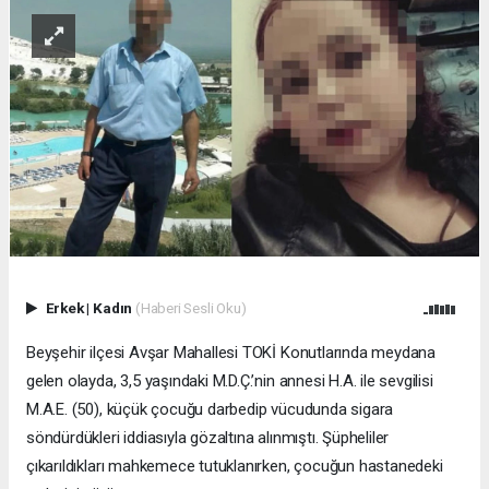
Erkek
|
Kadın
(Haberi Sesli Oku)
Beyşehir ilçesi Avşar Mahallesi TOKİ Konutlarında meydana
gelen olayda, 3,5 yaşındaki M.D.Ç.’nin annesi H.A. ile sevgilisi
M.A.E. (50), küçük çocuğu darbedip vücudunda sigara
söndürdükleri iddiasıyla gözaltına alınmıştı. Şüpheliler
çıkarıldıkları mahkemece tutuklanırken, çocuğun hastanedeki